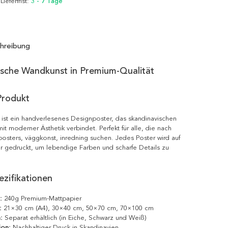
 Lieferfrist:
3 - 7 Tage
hreibung
ische Wandkunst in Premium-Qualität
Produkt
ist ein handverlesenes Designposter, das skandinavischen
it moderner Ästhetik verbindet. Perfekt für alle, die nach
posters, väggkonst, inredning suchen. Jedes Poster wird auf
r gedruckt, um lebendige Farben und scharfe Details zu
zifikationen
:
240g Premium-Mattpapier
:
21×30 cm (A4), 30×40 cm, 50×70 cm, 70×100 cm
:
Separat erhältlich (in Eiche, Schwarz und Weiß)
ion:
Nachhaltiger Druck in Skandinavien