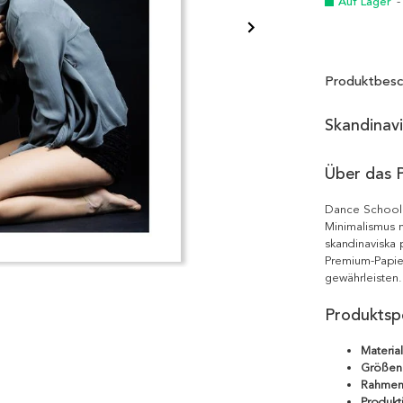
Auf Lager
-
Produktbesc
Skandinav
Über das 
Dance School 
Minimalismus m
skandinaviska 
Premium-Papie
gewährleisten.
Produktspe
Material
Größen
Rahmen
Produkt