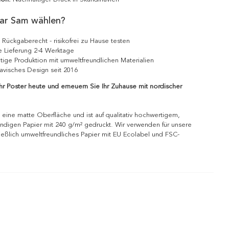
ar Sam wählen?
 Rückgaberecht - risikofrei zu Hause testen
e Lieferung 2-4 Werktage
tige Produktion mit umweltfreundlichen Materialien
avisches Design seit 2016
Ihr Poster heute und erneuern Sie Ihr Zuhause mit nordischer
 eine matte Oberfläche und ist auf qualitativ hochwertigem,
ndigen Papier mit 240 g/m² gedruckt. Wir verwenden für unsere
ießlich umweltfreundliches Papier mit EU Ecolabel und FSC-