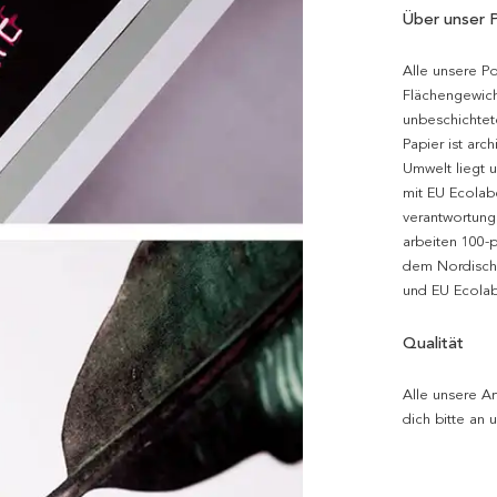
Über unser 
Alle unsere P
Flächengewich
unbeschichtet
Papier ist arc
Umwelt liegt 
mit EU Ecolabe
verantwortung
arbeiten 100-
dem Nordische
und EU Ecolabe
Qualität
Alle unsere Ar
dich bitte an