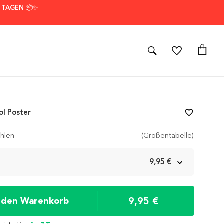
7 TAGEN 📦✨
l Poster
favorite_border
hlen
(Größentabelle)
m
9,95 €
9,95 €
n den Warenkorb