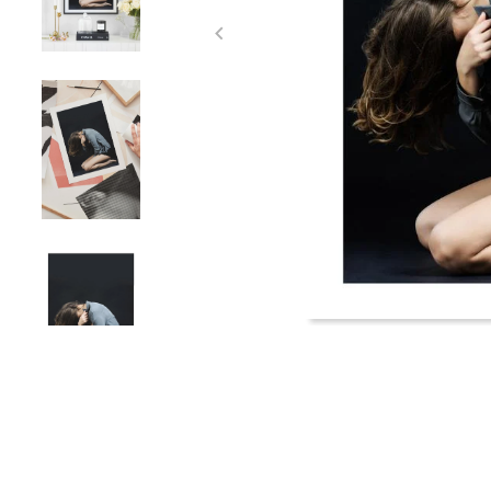
Item
1
of
4