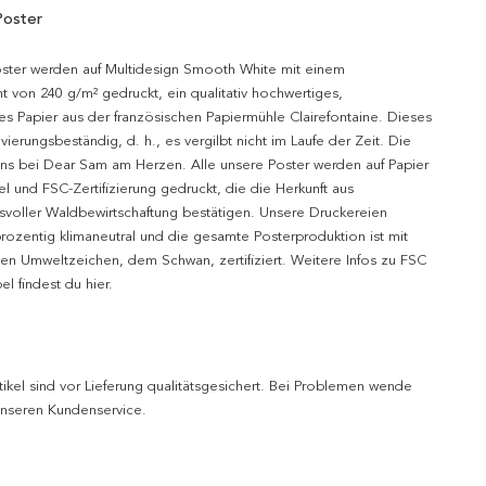
Poster
oster werden auf Multidesign Smooth White mit einem
t von 240 g/m² gedruckt, ein qualitativ hochwertiges,
es Papier aus der französischen Papiermühle Clairefontaine. Dieses
hivierungsbeständig, d. h., es vergilbt nicht im Laufe der Zeit. Die
uns bei Dear Sam am Herzen. Alle unsere Poster werden auf Papier
l und FSC-Zertifizierung gedruckt, die die Herkunft aus
svoller Waldbewirtschaftung bestätigen. Unsere Druckereien
prozentig klimaneutral und die gesamte Posterproduktion ist mit
n Umweltzeichen, dem Schwan, zertifiziert. Weitere Infos zu FSC
l findest du hier.
tikel sind vor Lieferung qualitätsgesichert. Bei Problemen wende
 unseren Kundenservice.