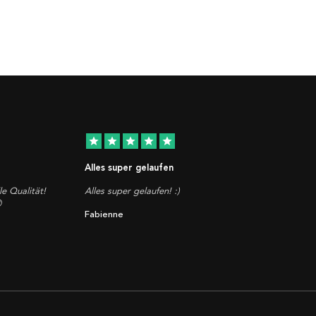
star
star
star
star
star
Alles super gelaufen
le Qualität!
Alles super gelaufen! :)

Fabienne