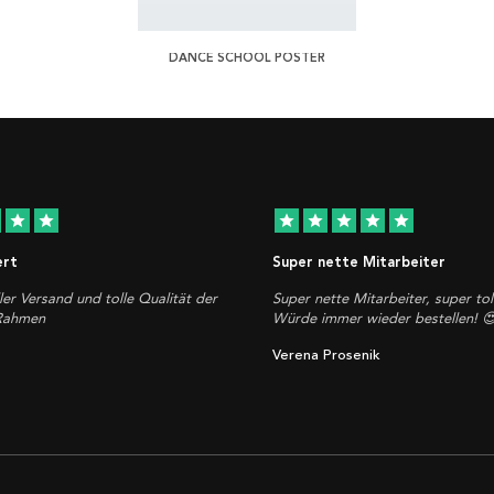
DANCE SCHOOL POSTER
star
star
star
star
star
star
star
ert
Super nette Mitarbeiter
ler Versand und tolle Qualität der
Super nette Mitarbeiter, super tol
 Rahmen
Würde immer wieder bestellen! 
Verena Prosenik