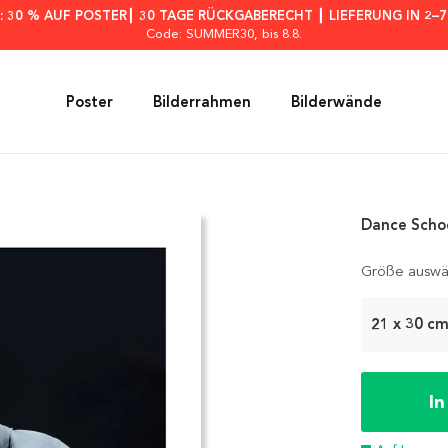
: 30 % AUF POSTER┃ 30 TAGE RÜCKGABERECHT ┃ LIEFERUNG IN 2–
Code: SUMMER30
, bis 8.8.
Poster
Bilderrahmen
Bilderwände
Dance Schoo
Größe auswä
21 x 30 c
I