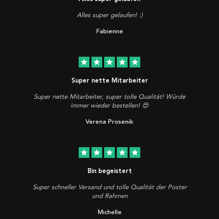
Alles super gelaufen! :)
Fabienne
star
star
star
star
star
Super nette Mitarbeiter
Super nette Mitarbeiter, super tolle Qualität! Würde
immer wieder bestellen! 😍
Verena Prosenik
star
star
star
star
star
Bin begeistert
Super schneller Versand und tolle Qualität der Poster
und Rahmen
Michelle