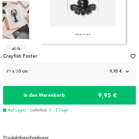
Item
1
Crayfish Poster
favorite_border
of
4
21 x 30 cm
9,95 €
9,95 €
In den Warenkorb
Auf Lager
- Lieferfrist:
3 - 7 Tage
Produktbeschreibung