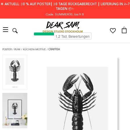
🌟 AKTUELL: 30 % AUF POSTER┃ 30 TAGE RÜCKGABERECHT ┃ LIEFERUNG IN 2–7
TAGEN 📦✨
Code: SUMMER30
, bis 9.8.
POSTER
/
RUM
/
KÜCHEN-MOTIVE
/
CRAYFISH