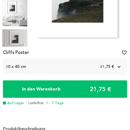
Item
1
Cliffs Poster
favorite_border
of
6
30 x 40 cm
21,75 €
21,75 €
In den Warenkorb
Auf Lager
- Lieferfrist:
3 - 7 Tage
Produktbeschreibung