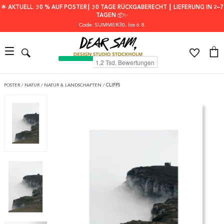
🌟 AKTUELL: 30 % AUF POSTER┃ 30 TAGE RÜCKGABERECHT ┃ LIEFERUNG IN 2–7
TAGEN 📦✨
Code: SUMMER30
, bis 6.8.
POSTER
/
NATUR
/
NATUR & LANDSCHAFTEN
/
CLIFFS