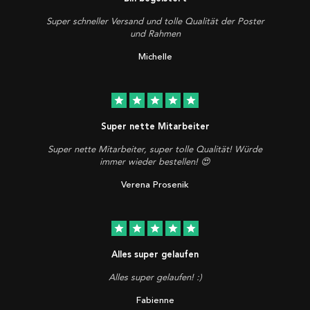
Super schneller Versand und tolle Qualität der Poster
und Rahmen
Michelle
star
star
star
star
star
Super nette Mitarbeiter
Super nette Mitarbeiter, super tolle Qualität! Würde
immer wieder bestellen! 😍
Verena Prosenik
star
star
star
star
star
Alles super gelaufen
Alles super gelaufen! :)
Fabienne