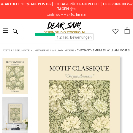
🌟 AKTUELL: 30 % AUF POSTER┃ 30 TAGE RÜCKGABERECHT ┃ LIEFERUNG IN 2–7
TAGEN 📦✨
Code: SUMMER30
, bis 6.8.
POSTER
/
BERÜHMTE KUNSTWERKE
/
WILLIAM MORRIS
/
CHRYSANTHEMUM BY WILLIAM MORRIS