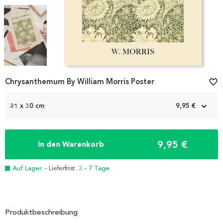
Item
Chrysanthemum By William Morris Poster
favorite_border
1
of
3
21 x 30 cm
9,95 €
9,95 €
In den Warenkorb
Auf Lager
- Lieferfrist:
3 - 7 Tage
Produktbeschreibung