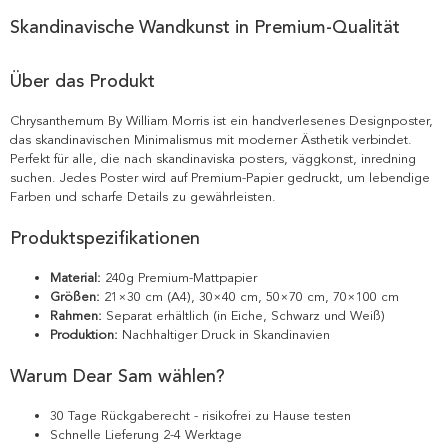
Skandinavische Wandkunst in Premium-Qualität
Über das Produkt
Chrysanthemum By William Morris ist ein handverlesenes Designposter,
das skandinavischen Minimalismus mit moderner Ästhetik verbindet.
Perfekt für alle, die nach skandinaviska posters, väggkonst, inredning
suchen. Jedes Poster wird auf Premium-Papier gedruckt, um lebendige
Farben und scharfe Details zu gewährleisten.
Produktspezifikationen
Material:
240g Premium-Mattpapier
Größen:
21×30 cm (A4), 30×40 cm, 50×70 cm, 70×100 cm
Rahmen:
Separat erhältlich (in Eiche, Schwarz und Weiß)
Produktion:
Nachhaltiger Druck in Skandinavien
Warum Dear Sam wählen?
30 Tage Rückgaberecht - risikofrei zu Hause testen
Schnelle Lieferung 2-4 Werktage