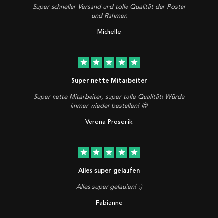
Super schneller Versand und tolle Qualität der Poster
und Rahmen
Michelle
star
star
star
star
star
Super nette Mitarbeiter
Super nette Mitarbeiter, super tolle Qualität! Würde
immer wieder bestellen! 😍
Verena Prosenik
star
star
star
star
star
Alles super gelaufen
Alles super gelaufen! :)
Fabienne