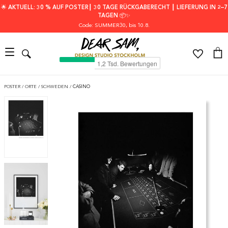
🌟 AKTUELL: 30 % AUF POSTER┃ 30 TAGE RÜCKGABERECHT ┃ LIEFERUNG IN 2–7
TAGEN 📦✨
Code: SUMMER30
, bis 10.8.
POSTER
/
ORTE
/
SCHWEDEN
/
CASINO