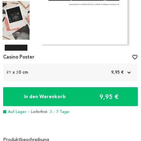
Item
1
Casino Poster
favorite_border
of
4
21 x 30 cm
9,95 €
9,95 €
In den Warenkorb
Auf Lager
- Lieferfrist:
3 - 7 Tage
Produktbeschreibung