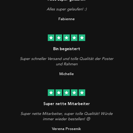
Alles super gelaufen! :)
Fabienne
star
star
star
star
star
Bin begeistert
Super schneller Versand und tolle Qualität der Poster
und Rahmen
Michelle
star
star
star
star
star
Super nette Mitarbeiter
Super nette Mitarbeiter, super tolle Qualität! Würde
immer wieder bestellen! 😍
Verena Prosenik