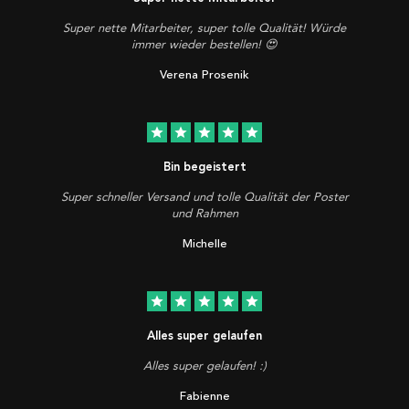
Super nette Mitarbeiter, super tolle Qualität! Würde
immer wieder bestellen! 😍
Verena Prosenik
star
star
star
star
star
Bin begeistert
Super schneller Versand und tolle Qualität der Poster
und Rahmen
Michelle
star
star
star
star
star
Alles super gelaufen
Alles super gelaufen! :)
Fabienne