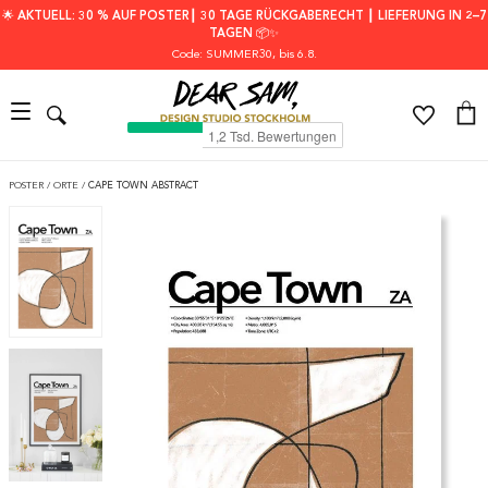
🌟 AKTUELL: 30 % AUF POSTER┃ 30 TAGE RÜCKGABERECHT ┃ LIEFERUNG IN 2–7
TAGEN 📦✨
Code: SUMMER30
, bis 6.8.
POSTER
/
ORTE
/
CAPE TOWN ABSTRACT