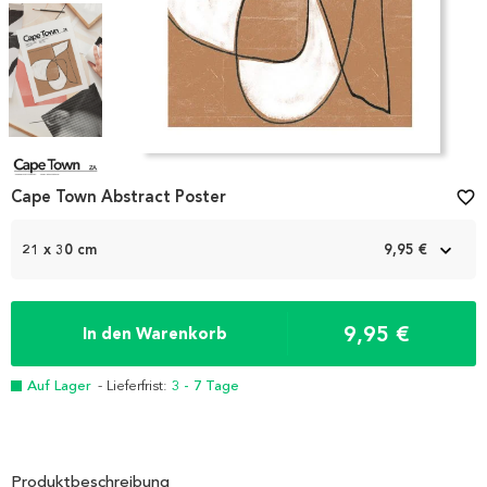
Item
1
Cape Town Abstract Poster
favorite_border
of
4
21 x 30 cm
9,95 €
9,95 €
In den Warenkorb
Auf Lager
- Lieferfrist:
3 - 7 Tage
Produktbeschreibung