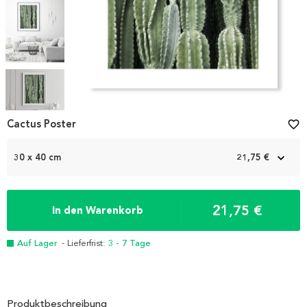
Item
1
Cactus Poster
favorite_border
of
6
30 x 40 cm
21,75 €
21,75 €
In den Warenkorb
Auf Lager
- Lieferfrist:
3 - 7 Tage
Produktbeschreibung