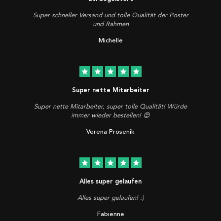
Super schneller Versand und tolle Qualität der Poster
und Rahmen
Michelle
star
star
star
star
star
Super nette Mitarbeiter
Super nette Mitarbeiter, super tolle Qualität! Würde
immer wieder bestellen! 😍
Verena Prosenik
star
star
star
star
star
Alles super gelaufen
Alles super gelaufen! :)
Fabienne