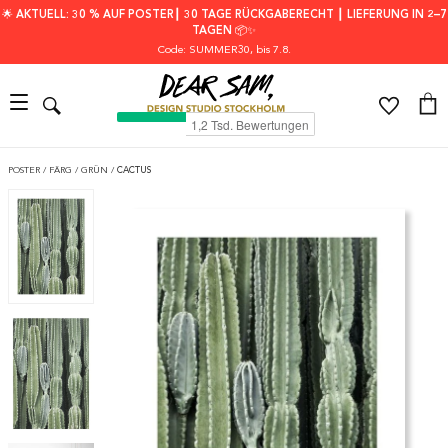
🌟 AKTUELL: 30 % AUF POSTER┃ 30 TAGE RÜCKGABERECHT ┃ LIEFERUNG IN 2–7
TAGEN 📦✨
Code: SUMMER30
, bis 7.8.
POSTER
/
FÄRG
/
GRÜN
/
CACTUS