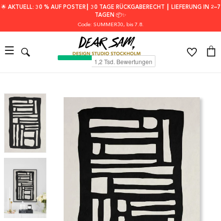
🌟 AKTUELL: 30 % AUF POSTER┃ 30 TAGE RÜCKGABERECHT ┃ LIEFERUNG IN 2–7
TAGEN 📦✨
Code: SUMMER30
, bis 7.8.