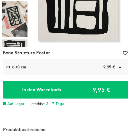
Item
1
Bone Structure Poster
favorite_border
of
5
21 x 30 cm
9,95 €
9,95 €
In den Warenkorb
Auf Lager
- Lieferfrist:
3 - 7 Tage
Produktbeschreibung