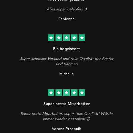
Alles super gelaufen! :)
Fabienne
star
star
star
star
star
Bin begeistert
Super schneller Versand und tolle Qualität der Poster
und Rahmen
Michelle
star
star
star
star
star
Super nette Mitarbeiter
Super nette Mitarbeiter, super tolle Qualität! Würde
immer wieder bestellen! 😍
Verena Prosenik