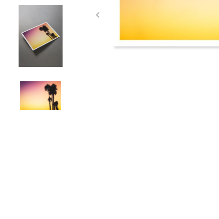
Item
1
of
4