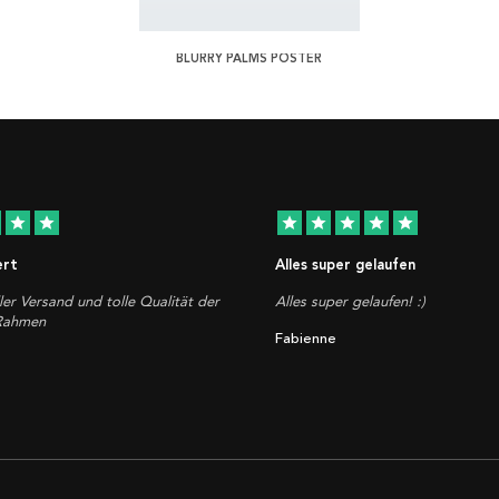
BLURRY PALMS POSTER
star
star
star
star
star
star
star
ert
Alles super gelaufen
ler Versand und tolle Qualität der
Alles super gelaufen! :)
 Rahmen
Fabienne