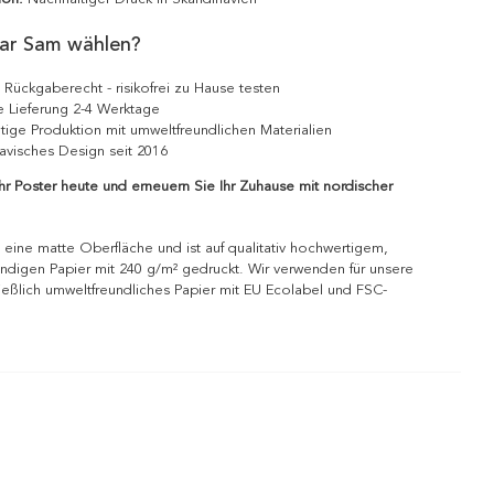
ar Sam wählen?
 Rückgaberecht - risikofrei zu Hause testen
e Lieferung 2-4 Werktage
tige Produktion mit umweltfreundlichen Materialien
avisches Design seit 2016
Ihr Poster heute und erneuern Sie Ihr Zuhause mit nordischer
 eine matte Oberfläche und ist auf qualitativ hochwertigem,
ndigen Papier mit 240 g/m² gedruckt. Wir verwenden für unsere
ießlich umweltfreundliches Papier mit EU Ecolabel und FSC-