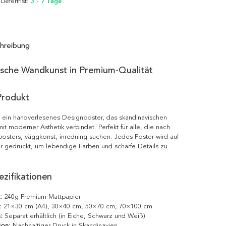
 Lieferfrist:
3 - 7 Tage
hreibung
ische Wandkunst in Premium-Qualität
Produkt
st ein handverlesenes Designposter, das skandinavischen
it moderner Ästhetik verbindet. Perfekt für alle, die nach
posters, väggkonst, inredning suchen. Jedes Poster wird auf
r gedruckt, um lebendige Farben und scharfe Details zu
zifikationen
:
240g Premium-Mattpapier
:
21×30 cm (A4), 30×40 cm, 50×70 cm, 70×100 cm
:
Separat erhältlich (in Eiche, Schwarz und Weiß)
ion:
Nachhaltiger Druck in Skandinavien