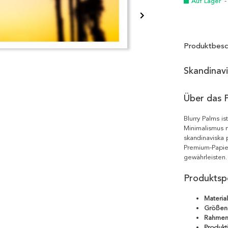
Auf Lager
-
Produktbesc
Skandinav
Über das 
Blurry Palms i
Minimalismus m
skandinaviska 
Premium-Papie
gewährleisten.
Produktspe
Material
Größen
Rahmen
Produkt