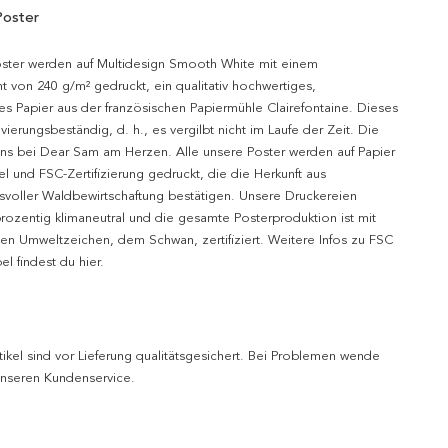
Poster
oster werden auf Multidesign Smooth White mit einem
t von 240 g/m² gedruckt, ein qualitativ hochwertiges,
es Papier aus der französischen Papiermühle Clairefontaine. Dieses
hivierungsbeständig, d. h., es vergilbt nicht im Laufe der Zeit. Die
uns bei Dear Sam am Herzen. Alle unsere Poster werden auf Papier
l und FSC-Zertifizierung gedruckt, die die Herkunft aus
svoller Waldbewirtschaftung bestätigen. Unsere Druckereien
prozentig klimaneutral und die gesamte Posterproduktion ist mit
n Umweltzeichen, dem Schwan, zertifiziert. Weitere Infos zu FSC
l findest du hier.
tikel sind vor Lieferung qualitätsgesichert. Bei Problemen wende
 unseren Kundenservice.