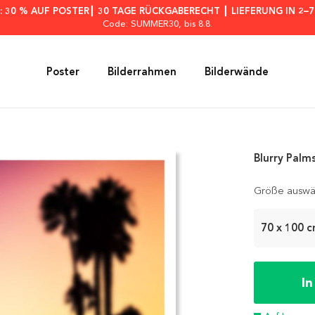
: 30 % AUF POSTER┃ 30 TAGE RÜCKGABERECHT ┃ LIEFERUNG IN 2–
Code: SUMMER30
, bis 8.8.
Poster
Bilderrahmen
Bilderwände
Blurry Palm
Größe auswä
70 x 100 
I