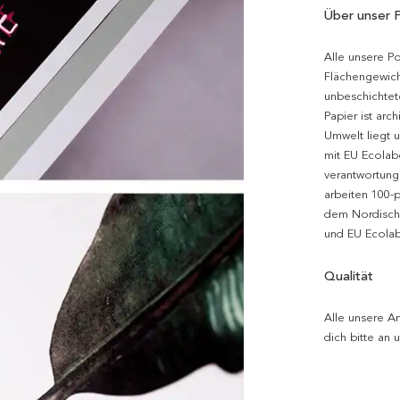
Über unser 
Alle unsere P
Flächengewich
unbeschichtet
Papier ist arc
Umwelt liegt 
mit EU Ecolabe
verantwortung
arbeiten 100-
dem Nordische
und EU Ecolabe
Qualität
Alle unsere Ar
dich bitte an