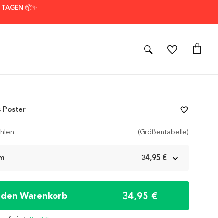
7 TAGEN 📦✨
s Poster
favorite_border
hlen
(Größentabelle)
cm
34,95 €
34,95 €
n den Warenkorb