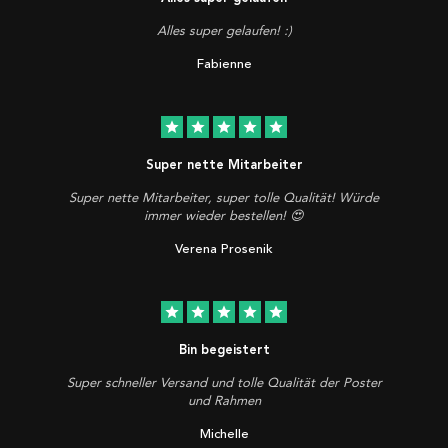
Alles super gelaufen! :)
Fabienne
star
star
star
star
star
Super nette Mitarbeiter
Super nette Mitarbeiter, super tolle Qualität! Würde
immer wieder bestellen! 😍
Verena Prosenik
star
star
star
star
star
Bin begeistert
Super schneller Versand und tolle Qualität der Poster
und Rahmen
Michelle