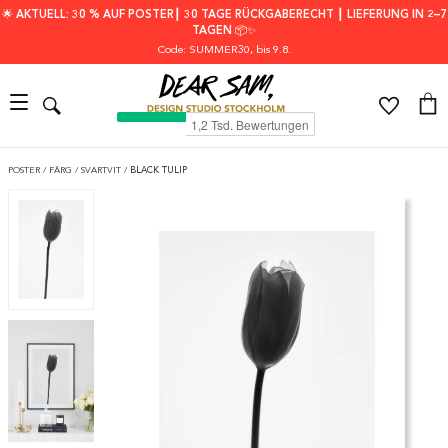
🌟 AKTUELL: 30 % AUF POSTER┃ 30 TAGE RÜCKGABERECHT ┃ LIEFERUNG IN 2–7
TAGEN 📦✨
Code: SUMMER30
, bis 9.8.
POSTER
/
FÄRG
/
SVARTVIT
/
BLACK TULIP