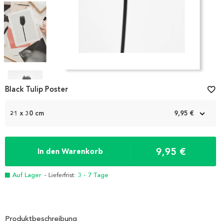
Item
1
Black Tulip Poster
favorite_border
of
4
21 x 30 cm
9,95 €
9,95 €
In den Warenkorb
Auf Lager
- Lieferfrist:
3 - 7 Tage
Produktbeschreibung