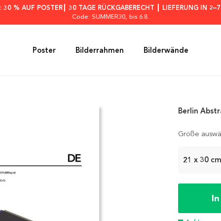
: 30 % AUF POSTER┃ 30 TAGE RÜCKGABERECHT ┃ LIEFERUNG IN 2–
Code: SUMMER30
, bis 6.8.
Poster
Bilderrahmen
Bilderwände
Berlin Abst
Größe auswä
21 x 30 c
I