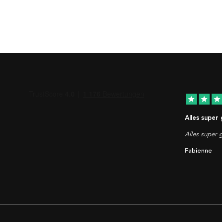
star
star
star
Alles super
Alles super g
Fabienne