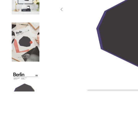
Item
1
of
4