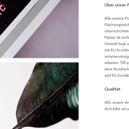
Über unser 
Alle unsere P
Flächengewich
unbeschichtet
Papier ist arc
Umwelt liegt 
mit EU Ecolabe
verantwortung
arbeiten 100-
dem Nordische
und EU Ecolabe
Qualität
Alle unsere Ar
dich bitte an