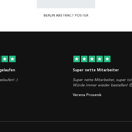
BERLIN ABSTRACT POSTER
star
star
star
star
star
star
star
 gelaufen
Super nette Mitarbeiter
elaufen! :)
Super nette Mitarbeiter, super tol
Würde immer wieder bestellen! 
Verena Prosenik