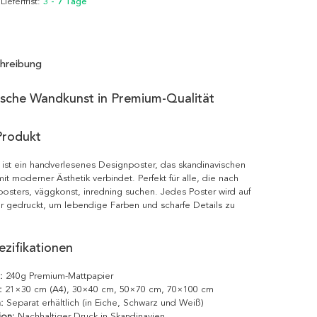
 Lieferfrist:
3 - 7 Tage
hreibung
ische Wandkunst in Premium-Qualität
Produkt
t ist ein handverlesenes Designposter, das skandinavischen
it moderner Ästhetik verbindet. Perfekt für alle, die nach
posters, väggkonst, inredning suchen. Jedes Poster wird auf
r gedruckt, um lebendige Farben und scharfe Details zu
zifikationen
:
240g Premium-Mattpapier
:
21×30 cm (A4), 30×40 cm, 50×70 cm, 70×100 cm
:
Separat erhältlich (in Eiche, Schwarz und Weiß)
ion:
Nachhaltiger Druck in Skandinavien