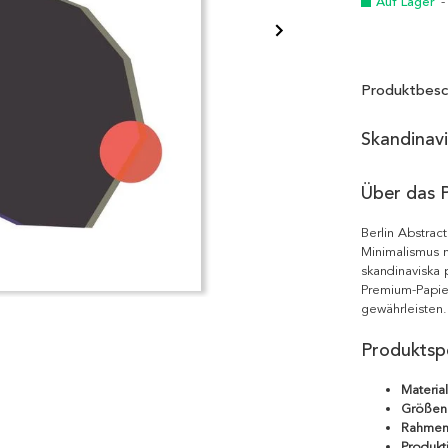
Auf Lager
-
Produktbesc
Skandinav
Über das 
Berlin Abstrac
Minimalismus m
skandinaviska 
Premium-Papie
gewährleisten.
Produktspe
Material
Größen
Rahmen
Produkt