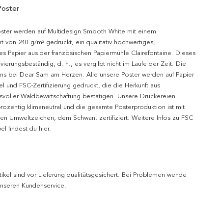
Poster
oster werden auf Multidesign Smooth White mit einem
t von 240 g/m² gedruckt, ein qualitativ hochwertiges,
es Papier aus der französischen Papiermühle Clairefontaine. Dieses
hivierungsbeständig, d. h., es vergilbt nicht im Laufe der Zeit. Die
uns bei Dear Sam am Herzen. Alle unsere Poster werden auf Papier
l und FSC-Zertifizierung gedruckt, die die Herkunft aus
svoller Waldbewirtschaftung bestätigen. Unsere Druckereien
prozentig klimaneutral und die gesamte Posterproduktion ist mit
n Umweltzeichen, dem Schwan, zertifiziert. Weitere Infos zu FSC
l findest du hier.
tikel sind vor Lieferung qualitätsgesichert. Bei Problemen wende
 unseren Kundenservice.