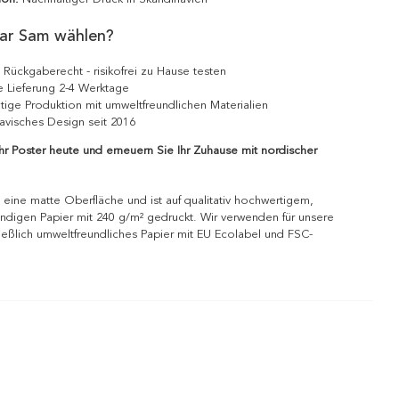
ar Sam wählen?
 Rückgaberecht - risikofrei zu Hause testen
e Lieferung 2-4 Werktage
tige Produktion mit umweltfreundlichen Materialien
avisches Design seit 2016
Ihr Poster heute und erneuern Sie Ihr Zuhause mit nordischer
 eine matte Oberfläche und ist auf qualitativ hochwertigem,
ndigen Papier mit 240 g/m² gedruckt. Wir verwenden für unsere
ießlich umweltfreundliches Papier mit EU Ecolabel und FSC-