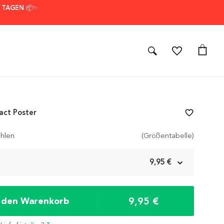
7 TAGEN 📦✨
ract Poster
favorite_border
hlen
(Größentabelle)
m
9,95 €
9,95 €
n den Warenkorb