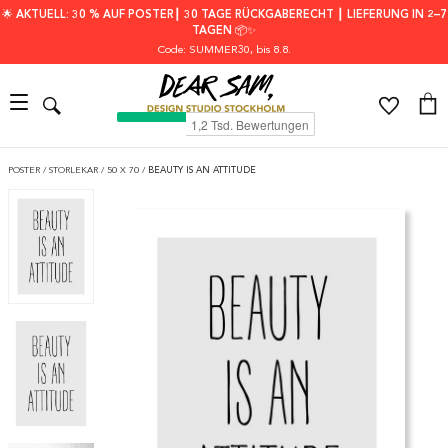
🌟 AKTUELL: 30 % AUF POSTER┃ 30 TAGE RÜCKGABERECHT ┃ LIEFERUNG IN 2–7
TAGEN 📦✨
Code: SUMMER30
, bis 8.8.
POSTER
/
STORLEKAR
/
50 X 70
/
BEAUTY IS AN ATTITUDE