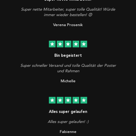
Super nette Mitarbeiter, super tolle Qualität! Würde
immer wieder bestellen! 😍
Verena Prosenik
star
star
star
star
star
Bin begeistert
Super schneller Versand und tolle Qualität der Poster
und Rahmen
Michelle
star
star
star
star
star
Alles super gelaufen
Alles super gelaufen! :)
Fabienne