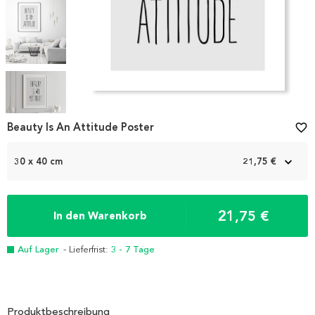
Item
1
Beauty Is An Attitude Poster
favorite_border
of
5
30 x 40 cm
21,75 €
21,75 €
In den Warenkorb
Auf Lager
- Lieferfrist:
3 - 7 Tage
Produktbeschreibung