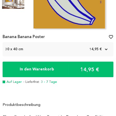
Item
Banana Banana Poster
favorite_border
1
of
2
30 x 40 cm
14,95 €
14,95 €
In den Warenkorb
Auf Lager
- Lieferfrist:
3 - 7 Tage
Produktbeschreibung