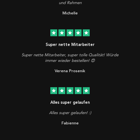
und Rahmen
Michelle
star
star
star
star
star
Super nette Mitarbeiter
Super nette Mitarbeiter, super tolle Qualität! Würde
immer wieder bestellen! 😍
Verena Prosenik
star
star
star
star
star
Alles super gelaufen
Alles super gelaufen! :)
Fabienne