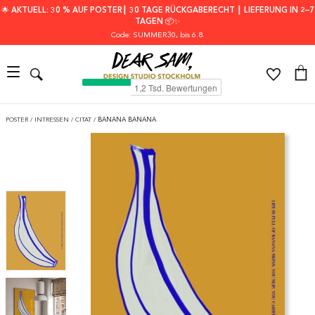
🌟 AKTUELL: 30 % AUF POSTER┃ 30 TAGE RÜCKGABERECHT ┃ LIEFERUNG IN 2–7
TAGEN 📦✨
Code: SUMMER30
, bis 6.8.
POSTER
/
INTRESSEN
/
CITAT
/
BANANA BANANA