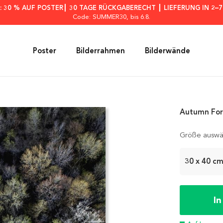
: 30 % AUF POSTER┃ 30 TAGE RÜCKGABERECHT ┃ LIEFERUNG IN 2–
Code: SUMMER30
, bis 6.8.
Poster
Bilderrahmen
Bilderwände
Autumn For
Größe auswä
30 x 40 c
I