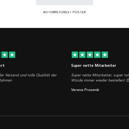
AUTUMN FOREST POSTER
star
star
star
star
star
star
star
ert
Super nette Mitarbeiter
ler Versand und tolle Qualität der
Super nette Mitarbeiter, super tol
 Rahmen
Würde immer wieder bestellen! 
Verena Prosenik