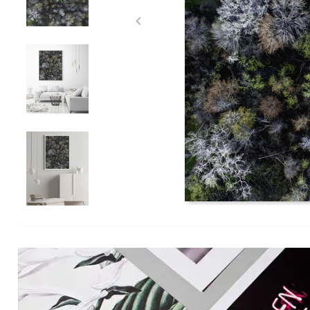
Item
1
of
5