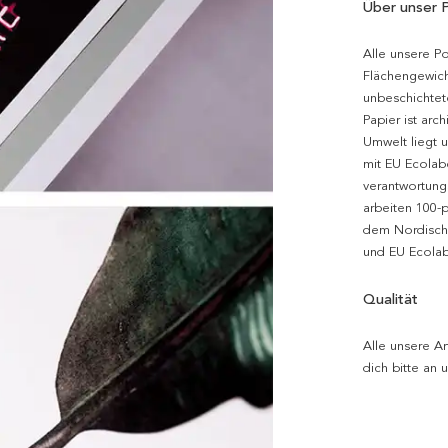
Über unser 
Alle unsere P
Flächengewich
unbeschichtet
Papier ist arc
Umwelt liegt 
mit EU Ecolabe
verantwortung
arbeiten 100-
dem Nordische
und EU Ecolabe
Qualität
Alle unsere Ar
dich bitte an