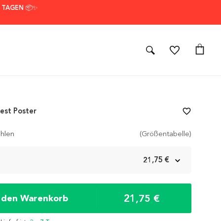
7 TAGEN 📦✨
est Poster
favorite_border
hlen
(Größentabelle)
m
21,75 €
21,75 €
n den Warenkorb