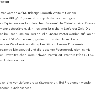
Poster
oster werden auf Multidesign Smooth White mit einem
t von 240 g/m² gedruckt, ein qualitativ hochwertiges,
es Papier aus der französischen Papiermühle Clairefontaine. Dieses
hivierungsbeständig, d. h., es vergilbt nicht im Laufe der Zeit. Die
uns bei Dear Sam am Herzen. Alle unsere Poster werden auf Papier
l und FSC-Zertifizierung gedruckt, die die Herkunft aus
svoller Waldbewirtschaftung bestätigen. Unsere Druckereien
prozentig klimaneutral und die gesamte Posterproduktion ist mit
n Umweltzeichen, dem Schwan, zertifiziert. Weitere Infos zu FSC
l findest du hier.
tikel sind vor Lieferung qualitätsgesichert. Bei Problemen wende
 unseren Kundenservice.