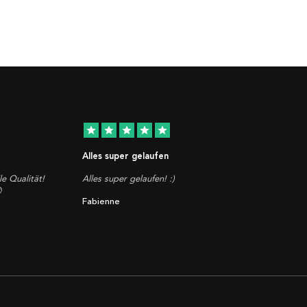
star
star
star
star
star
Alles super gelaufen
le Qualität!
Alles super gelaufen! :)

Fabienne