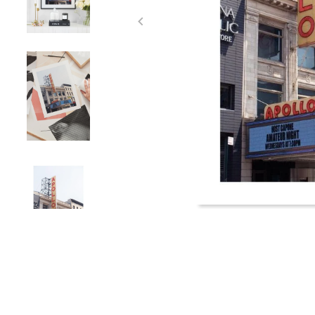
Item
1
of
4