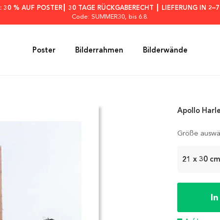
: 30 % AUF POSTER┃ 30 TAGE RÜCKGABERECHT ┃ LIEFERUNG IN 2–
Code: SUMMER30
, bis 6.8.
Poster
Bilderrahmen
Bilderwände
Apollo Harl
Größe auswä
21 x 30 c
I