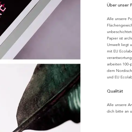
Über unser 
Alle unsere P
Flächengewich
unbeschichtet
Papier ist arc
Umwelt liegt 
mit EU Ecolabe
verantwortung
arbeiten 100-
dem Nordische
und EU Ecolabe
Qualität
Alle unsere Ar
dich bitte an