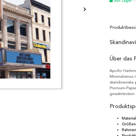
Auf Lager
-
Produktbesc
Skandinav
Über das 
Apollo Harlem 
Minimalismus m
skandinaviska 
Premium-Papie
gewährleisten.
Produktspe
Material
Größen
Rahmen
Produkt