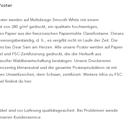
Poster
oster werden auf Multidesign Smooth White mit einem
t von 240 g/m² gedruckt, ein qualitativ hochwertiges,
es Papier aus der französischen Papiermühle Clairefontaine. Dieses
hivierungsbeständig, d. h., es vergilbt nicht im Laufe der Zeit. Die
uns bei Dear Sam am Herzen. Alle unsere Poster werden auf Papier
l und FSC-Zertifizierung gedruckt, die die Herkunft aus
svoller Waldbewirtschaftung bestätigen. Unsere Druckereien
prozentig klimaneutral und die gesamte Posterproduktion ist mit
n Umweltzeichen, dem Schwan, zertifiziert. Weitere Infos zu FSC
l findest du hier.
tikel sind vor Lieferung qualitätsgesichert. Bei Problemen wende
 unseren Kundenservice.