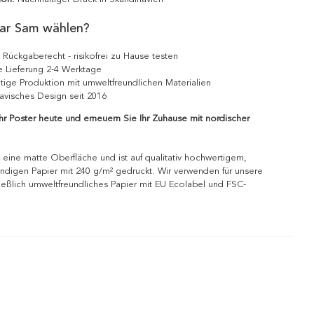
ar Sam wählen?
 Rückgaberecht - risikofrei zu Hause testen
e Lieferung 2-4 Werktage
tige Produktion mit umweltfreundlichen Materialien
avisches Design seit 2016
Ihr Poster heute und erneuern Sie Ihr Zuhause mit nordischer
 eine matte Oberfläche und ist auf qualitativ hochwertigem,
ndigen Papier mit 240 g/m² gedruckt. Wir verwenden für unsere
ießlich umweltfreundliches Papier mit EU Ecolabel und FSC-