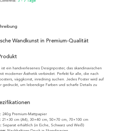
 Lieferfrist:
3 - 7 Tage
hreibung
ische Wandkunst in Premium-Qualität
Produkt
ist ein handverlesenes Designposter, das skandinavischen
it moderner Ästhetik verbindet. Perfekt für alle, die nach
posters, väggkonst, inredning suchen. Jedes Poster wird auf
r gedruckt, um lebendige Farben und scharfe Details zu
zifikationen
:
240g Premium-Mattpapier
:
21×30 cm (A4), 30×40 cm, 50×70 cm, 70×100 cm
:
Separat erhältlich (in Eiche, Schwarz und Weiß)
ion:
Nachhaltiger Druck in Skandinavien