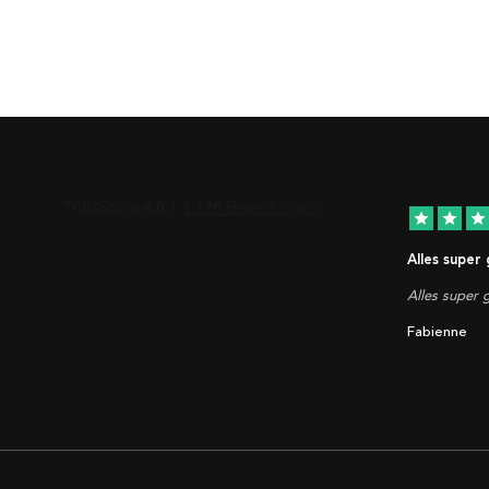
star
star
star
Alles super
Alles super g
Fabienne