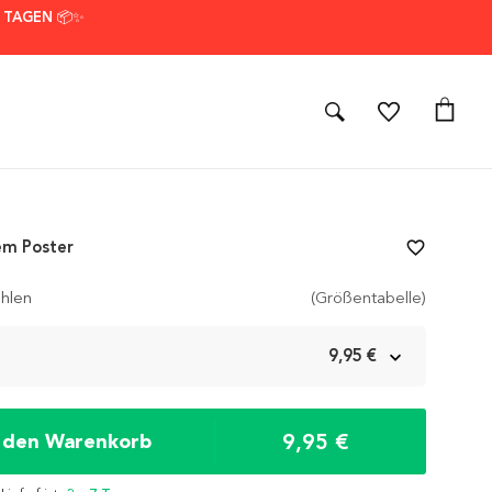
7 TAGEN 📦✨
em Poster
favorite_border
hlen
(Größentabelle)
m
9,95 €
9,95 €
n den Warenkorb