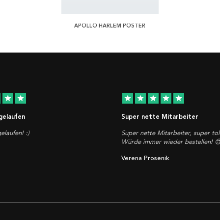
APOLLO HARLEM POSTER
star
star
star
star
star
star
star
 gelaufen
Super nette Mitarbeiter
elaufen! :)
Super nette Mitarbeiter, super tol
Würde immer wieder bestellen! 
Verena Prosenik