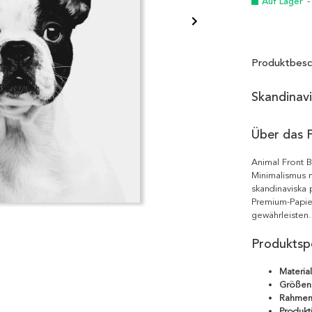
Auf Lager
-
Produktbesc
Skandinav
Über das 
Animal Front B
Minimalismus m
skandinaviska 
Premium-Papie
gewährleisten.
Produktspe
Material
Größen
Rahmen
Produkt