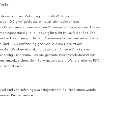
Poster
oster werden auf Multidesign Smooth White mit einem
t von 240 g/m² gedruckt, ein qualitativ hochwertiges,
es Papier aus der französischen Papiermühle Clairefontaine. Dieses
hivierungsbeständig, d. h., es vergilbt nicht im Laufe der Zeit. Die
uns bei Dear Sam am Herzen. Alle unsere Poster werden auf Papier
l und FSC-Zertifizierung gedruckt, die die Herkunft aus
svoller Waldbewirtschaftung bestätigen. Unsere Druckereien
prozentig klimaneutral und die gesamte Posterproduktion ist mit
n Umweltzeichen, dem Schwan, zertifiziert. Weitere Infos zu FSC
l findest du hier.
tikel sind vor Lieferung qualitätsgesichert. Bei Problemen wende
 unseren Kundenservice.