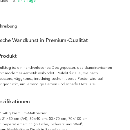
 Lieferfrist:
3 - 7 Tage
hreibung
ische Wandkunst in Premium-Qualität
Produkt
ulldog ist ein handverlesenes Designposter, das skandinavischen
it moderner Ästhetik verbindet. Perfekt für alle, die nach
posters, väggkonst, inredning suchen. Jedes Poster wird auf
r gedruckt, um lebendige Farben und scharfe Details zu
zifikationen
:
240g Premium-Mattpapier
:
21×30 cm (A4), 30×40 cm, 50×70 cm, 70×100 cm
:
Separat erhältlich (in Eiche, Schwarz und Weiß)
ion:
Nachhaltiger Druck in Skandinavien