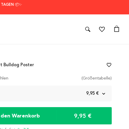
7 TAGEN 📦✨
t Bulldog Poster
favorite_border
hlen
(Größentabelle)
m
9,95 €
9,95 €
n den Warenkorb