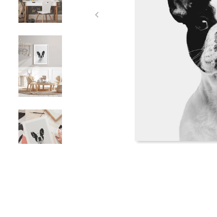
Item
1
of
5