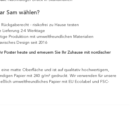
ar Sam wählen?
 Rückgaberecht - risikofrei zu Hause testen
e Lieferung 2-4 Werktage
tige Produktion mit umweltfreundlichen Materialien
avisches Design seit 2016
Ihr Poster heute und erneuern Sie Ihr Zuhause mit nordischer
 eine matte Oberfläche und ist auf qualitativ hochwertigem,
ndigen Papier mit 240 g/m² gedruckt. Wir verwenden für unsere
ießlich umweltfreundliches Papier mit EU Ecolabel und FSC-