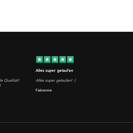
star
star
star
star
star
Alles super gelaufen
le Qualität!
Alles super gelaufen! :)

Fabienne