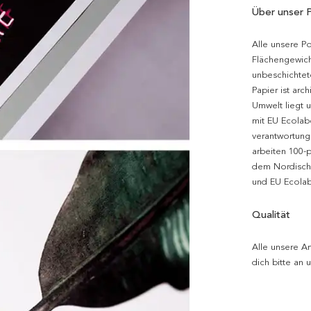
Über unser 
Alle unsere P
Flächengewich
unbeschichtet
Papier ist arc
Umwelt liegt 
mit EU Ecolabe
verantwortung
arbeiten 100-
dem Nordische
und EU Ecolabe
Qualität
Alle unsere Ar
dich bitte an