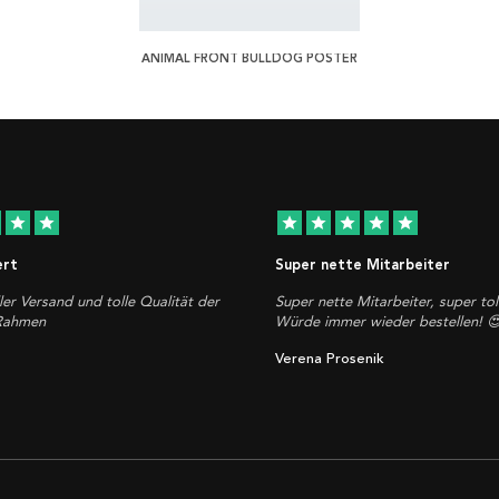
ANIMAL FRONT BULLDOG POSTER
star
star
star
star
star
star
star
ert
Super nette Mitarbeiter
ler Versand und tolle Qualität der
Super nette Mitarbeiter, super tol
 Rahmen
Würde immer wieder bestellen! 
Verena Prosenik