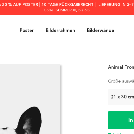
: 30 % AUF POSTER┃ 30 TAGE RÜCKGABERECHT ┃ LIEFERUNG IN 2–
Code: SUMMER30
, bis 6.8.
Poster
Bilderrahmen
Bilderwände
Animal Fron
Größe auswä
21 x 30 c
I