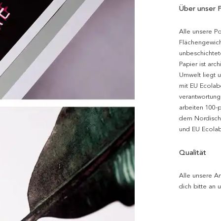
Über unser 
Alle unsere P
Flächengewich
unbeschichtet
Papier ist arc
Umwelt liegt 
mit EU Ecolabe
verantwortung
arbeiten 100-
dem Nordische
und EU Ecolabe
Qualität
Alle unsere Ar
dich bitte an