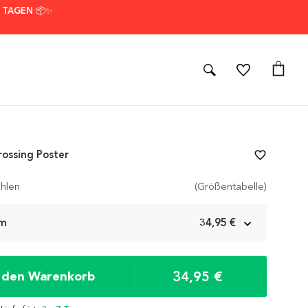
7 TAGEN 📦✨
ossing Poster
favorite_border
hlen
(Größentabelle)
cm
34,95 €
34,95 €
n den Warenkorb