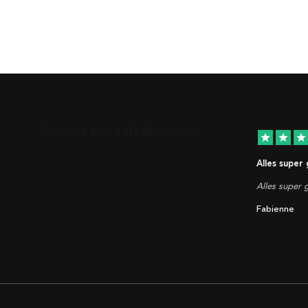
star
star
star
Alles super
Alles super g
Fabienne