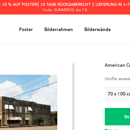
: 30 % AUF POSTER┃ 30 TAGE RÜCKGABERECHT ┃ LIEFERUNG IN 2–
Code: SUMMER30
, bis 7.8.
Poster
Bilderrahmen
Bilderwände
American Cr
Größe auswä
70 x 100 
I