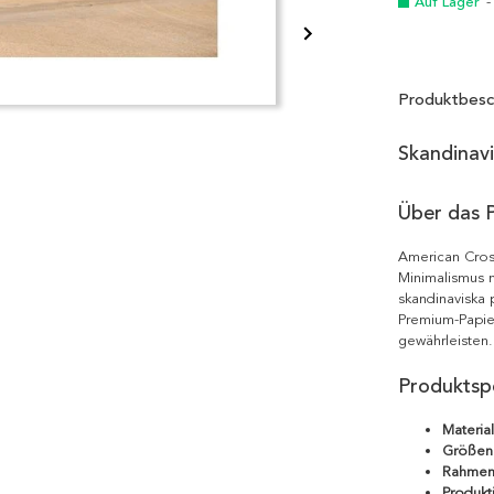
Auf Lager
-
Produktbesc
Skandinav
Über das 
American Cros
Minimalismus m
skandinaviska 
Premium-Papie
gewährleisten.
Produktspe
Material
Größen
Rahmen
Produkt