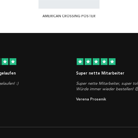
AMERICAN CROSSING POSTER
star
star
star
star
star
star
star
 gelaufen
Super nette Mitarbeiter
elaufen! :)
Super nette Mitarbeiter, super tol
Würde immer wieder bestellen! 
Verena Prosenik