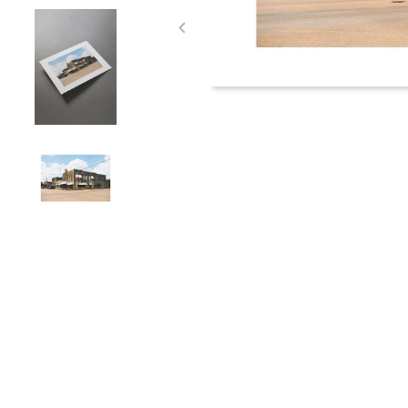
Item
1
of
4