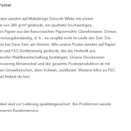
Poster
oster werden auf Multidesign Smooth White mit einem
t von 240 g/m² gedruckt, ein qualitativ hochwertiges,
es Papier aus der französischen Papiermühle Clairefontaine. Dieses
hivierungsbeständig, d. h., es vergilbt nicht im Laufe der Zeit. Die
uns bei Dear Sam am Herzen. Alle unsere Poster werden auf Papier
l und FSC-Zertifizierung gedruckt, die die Herkunft aus
svoller Waldbewirtschaftung bestätigen. Unsere Druckereien
prozentig klimaneutral und die gesamte Posterproduktion ist mit
n Umweltzeichen, dem Schwan, zertifiziert. Weitere Infos zu FSC
l findest du hier.
tikel sind vor Lieferung qualitätsgesichert. Bei Problemen wende
 unseren Kundenservice.