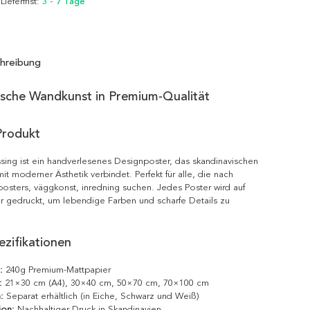
 Lieferfrist:
3 - 7 Tage
hreibung
ische Wandkunst in Premium-Qualität
Produkt
sing ist ein handverlesenes Designposter, das skandinavischen
it moderner Ästhetik verbindet. Perfekt für alle, die nach
posters, väggkonst, inredning suchen. Jedes Poster wird auf
r gedruckt, um lebendige Farben und scharfe Details zu
zifikationen
:
240g Premium-Mattpapier
:
21×30 cm (A4), 30×40 cm, 50×70 cm, 70×100 cm
:
Separat erhältlich (in Eiche, Schwarz und Weiß)
ion:
Nachhaltiger Druck in Skandinavien