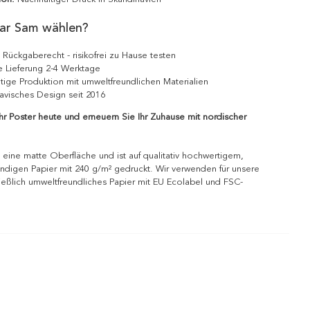
ar Sam wählen?
 Rückgaberecht - risikofrei zu Hause testen
e Lieferung 2-4 Werktage
tige Produktion mit umweltfreundlichen Materialien
avisches Design seit 2016
Ihr Poster heute und erneuern Sie Ihr Zuhause mit nordischer
 eine matte Oberfläche und ist auf qualitativ hochwertigem,
ndigen Papier mit 240 g/m² gedruckt. Wir verwenden für unsere
ießlich umweltfreundliches Papier mit EU Ecolabel und FSC-