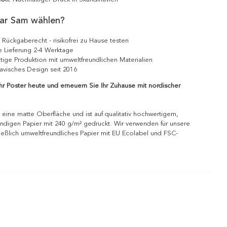
ar Sam wählen?
 Rückgaberecht - risikofrei zu Hause testen
e Lieferung 2-4 Werktage
tige Produktion mit umweltfreundlichen Materialien
avisches Design seit 2016
Ihr Poster heute und erneuern Sie Ihr Zuhause mit nordischer
 eine matte Oberfläche und ist auf qualitativ hochwertigem,
ndigen Papier mit 240 g/m² gedruckt. Wir verwenden für unsere
ießlich umweltfreundliches Papier mit EU Ecolabel und FSC-