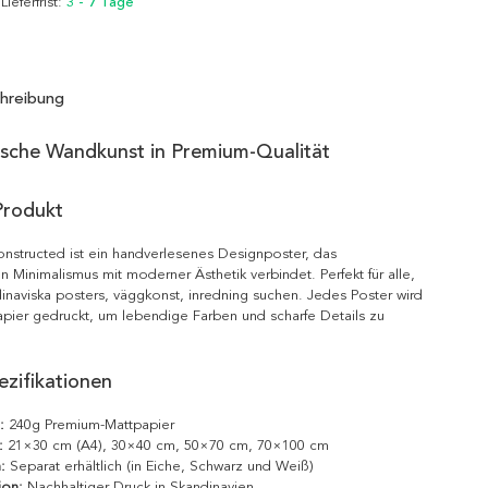
 Lieferfrist:
3 - 7 Tage
hreibung
ische Wandkunst in Premium-Qualität
Produkt
nstructed ist ein handverlesenes Designposter, das
n Minimalismus mit moderner Ästhetik verbindet. Perfekt für alle,
inaviska posters, väggkonst, inredning suchen. Jedes Poster wird
pier gedruckt, um lebendige Farben und scharfe Details zu
zifikationen
:
240g Premium-Mattpapier
:
21×30 cm (A4), 30×40 cm, 50×70 cm, 70×100 cm
:
Separat erhältlich (in Eiche, Schwarz und Weiß)
ion:
Nachhaltiger Druck in Skandinavien