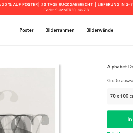
: 30 % AUF POSTER┃ 30 TAGE RÜCKGABERECHT ┃ LIEFERUNG IN 2–
Code: SUMMER30
, bis 7.8.
Poster
Bilderrahmen
Bilderwände
Alphabet D
Größe auswä
70 x 100 
I