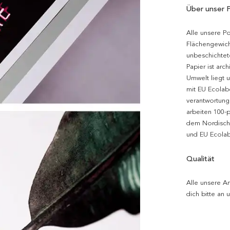
Über unser 
Alle unsere P
Flächengewich
unbeschichtet
Papier ist arc
Umwelt liegt 
mit EU Ecolabe
verantwortung
arbeiten 100-
dem Nordische
und EU Ecolabe
Qualität
Alle unsere Ar
dich bitte an