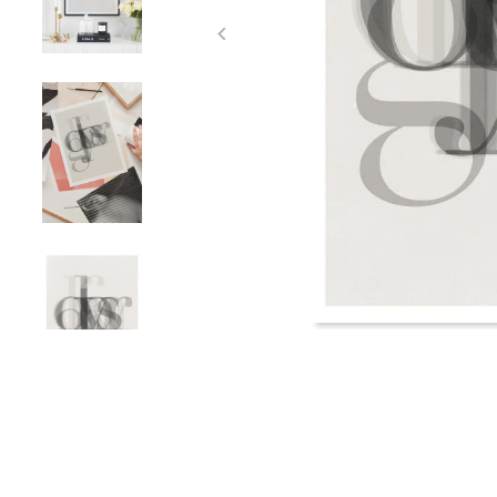
Item
1
of
4