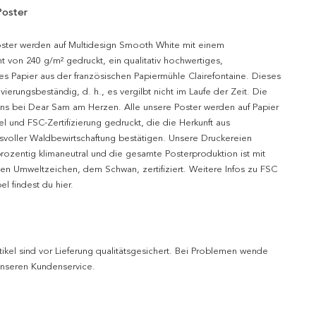
Poster
oster werden auf Multidesign Smooth White mit einem
t von 240 g/m² gedruckt, ein qualitativ hochwertiges,
es Papier aus der französischen Papiermühle Clairefontaine. Dieses
hivierungsbeständig, d. h., es vergilbt nicht im Laufe der Zeit. Die
uns bei Dear Sam am Herzen. Alle unsere Poster werden auf Papier
l und FSC-Zertifizierung gedruckt, die die Herkunft aus
svoller Waldbewirtschaftung bestätigen. Unsere Druckereien
prozentig klimaneutral und die gesamte Posterproduktion ist mit
n Umweltzeichen, dem Schwan, zertifiziert. Weitere Infos zu FSC
l findest du hier.
tikel sind vor Lieferung qualitätsgesichert. Bei Problemen wende
 unseren Kundenservice.