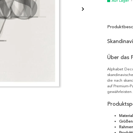
Auf Lager
-
Produktbesc
Skandinav
Über das 
Alphabet Deco
skandinavische
die nach skand
auf Premium-Pa
gewährleisten.
Produktspe
Material
Größen
Rahmen
Produkt