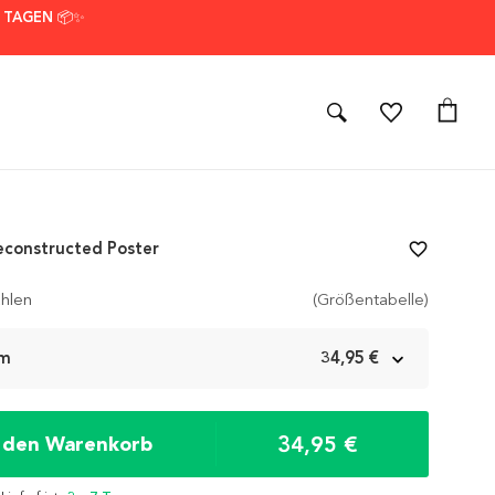
7 TAGEN 📦✨
econstructed Poster
favorite_border
hlen
(Größentabelle)
cm
34,95 €
34,95 €
n den Warenkorb