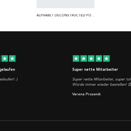
ALPHABET DECONSTRUCTED POSTER
star
star
star
star
star
star
star
 gelaufen
Super nette Mitarbeiter
elaufen! :)
Super nette Mitarbeiter, super tol
Würde immer wieder bestellen! 
Verena Prosenik