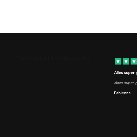
star
star
star
Alles super
Alles super g
Fabienne