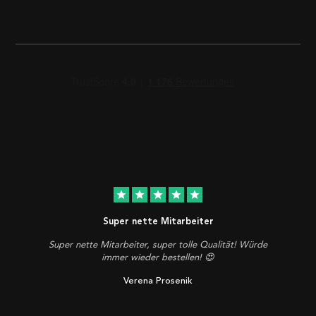
star
star
star
star
star
Super nette Mitarbeiter
Super nette Mitarbeiter, super tolle Qualität! Würde
immer wieder bestellen! 😍
Verena Prosenik