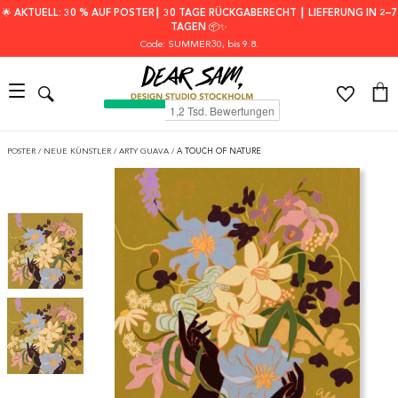
🌟 AKTUELL: 30 % AUF POSTER┃ 30 TAGE RÜCKGABERECHT ┃ LIEFERUNG IN 2–7
TAGEN 📦✨
Code: SUMMER30
, bis 9.8.
POSTER
/
NEUE KÜNSTLER
/
ARTY GUAVA
/
A TOUCH OF NATURE