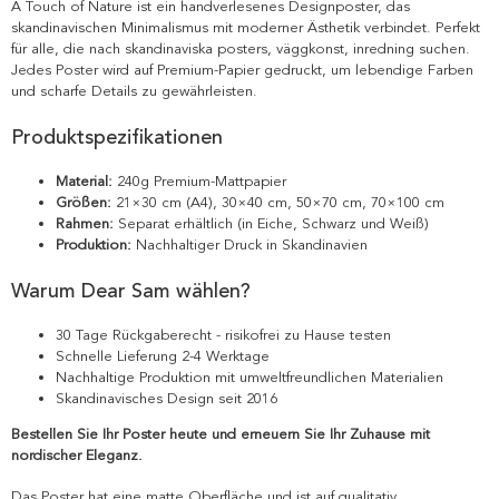
A Touch of Nature ist ein handverlesenes Designposter, das
skandinavischen Minimalismus mit moderner Ästhetik verbindet. Perfekt
für alle, die nach skandinaviska posters, väggkonst, inredning suchen.
Jedes Poster wird auf Premium-Papier gedruckt, um lebendige Farben
und scharfe Details zu gewährleisten.
Produktspezifikationen
Material:
240g Premium-Mattpapier
Größen:
21×30 cm (A4), 30×40 cm, 50×70 cm, 70×100 cm
Rahmen:
Separat erhältlich (in Eiche, Schwarz und Weiß)
Produktion:
Nachhaltiger Druck in Skandinavien
Warum Dear Sam wählen?
30 Tage Rückgaberecht - risikofrei zu Hause testen
Schnelle Lieferung 2-4 Werktage
Nachhaltige Produktion mit umweltfreundlichen Materialien
Skandinavisches Design seit 2016
Bestellen Sie Ihr Poster heute und erneuern Sie Ihr Zuhause mit
nordischer Eleganz.
Das Poster hat eine matte Oberfläche und ist auf qualitativ