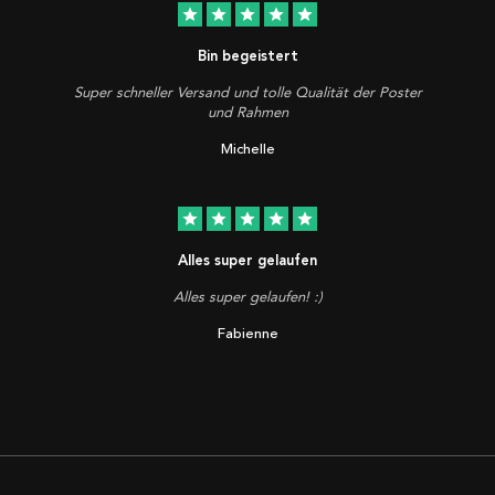
star
star
star
star
star
Bin begeistert
Super schneller Versand und tolle Qualität der Poster
und Rahmen
Michelle
star
star
star
star
star
Alles super gelaufen
Alles super gelaufen! :)
Fabienne