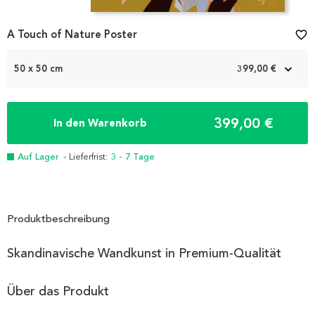
Item
A Touch of Nature Poster
favorite_border
1
of
2
50 x 50 cm
399,00 €
399,00 €
In den Warenkorb
Auf Lager
- Lieferfrist:
3 - 7 Tage
Produktbeschreibung
Skandinavische Wandkunst in Premium-Qualität
Über das Produkt