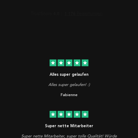
star
star
star
star
star
Alles super gelaufen
Alles super gelaufen! :)
Fabienne
star
star
star
star
star
Super nette Mitarbeiter
Super nette Mitarbeiter, super tolle Qualität! Würde