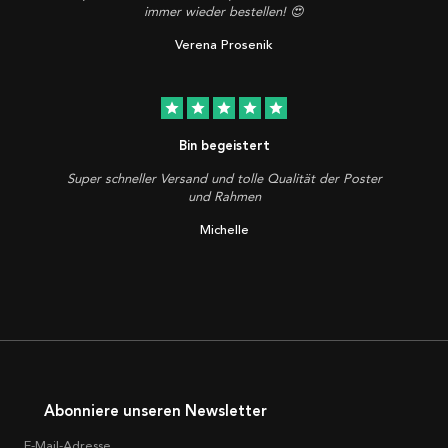
immer wieder bestellen! 😍
Verena Prosenik
star
star
star
star
star
Bin begeistert
Super schneller Versand und tolle Qualität der Poster
und Rahmen
Michelle
Abonniere unseren Newsletter
E-Mail-Adresse