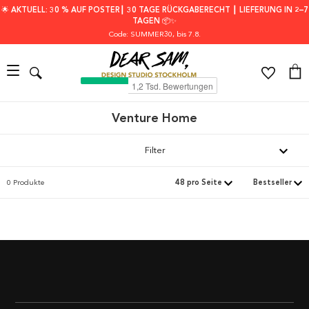
🌟 AKTUELL: 30 % AUF POSTER┃ 30 TAGE RÜCKGABERECHT ┃ LIEFERUNG IN 2–7
TAGEN 📦✨
Code: SUMMER30
, bis 7.8.
Venture Home
Filter
0 Produkte