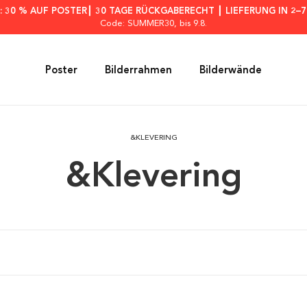
: 30 % AUF POSTER┃ 30 TAGE RÜCKGABERECHT ┃ LIEFERUNG IN 2–
Code: SUMMER30
, bis 9.8.
Poster
Bilderrahmen
Bilderwände
&KLEVERING
&Klevering