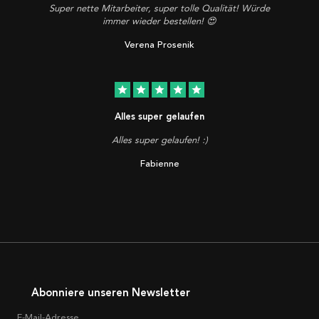
Super nette Mitarbeiter, super tolle Qualität! Würde
immer wieder bestellen! 😍
Verena Prosenik
star
star
star
star
star
Alles super gelaufen
Alles super gelaufen! :)
Fabienne
Abonniere unseren Newsletter
E-Mail-Adresse