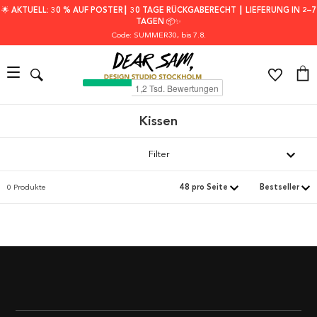
🌟 AKTUELL: 30 % AUF POSTER┃ 30 TAGE RÜCKGABERECHT ┃ LIEFERUNG IN 2–7
TAGEN 📦✨
Code: SUMMER30
, bis 7.8.
Kissen
Filter
0 Produkte