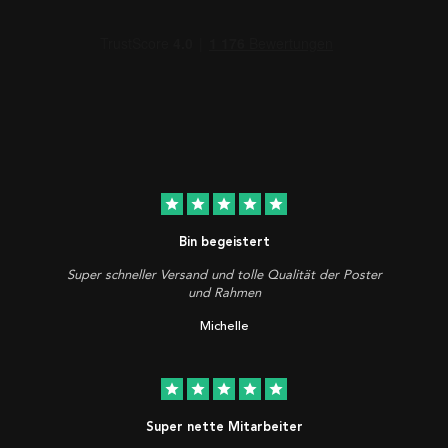
star
star
star
star
star
Bin begeistert
Super schneller Versand und tolle Qualität der Poster
und Rahmen
Michelle
star
star
star
star
star
Super nette Mitarbeiter