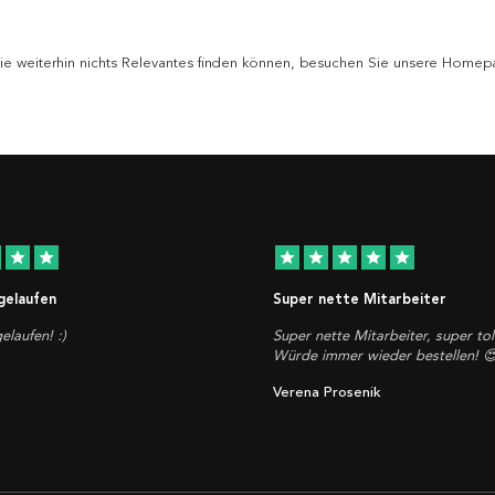
 Sie weiterhin nichts Relevantes finden können, besuchen Sie unsere Homepa
star
star
star
star
star
star
star
 gelaufen
Super nette Mitarbeiter
elaufen! :)
Super nette Mitarbeiter, super tol
Würde immer wieder bestellen! 
Verena Prosenik