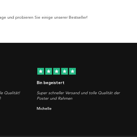
ge und probieren Sie einige unserer Bestseller!
star
star
star
star
star
Bin begeistert
le Qualität!
Super schneller Versand und tolle Qualität der

Poster und Rahmen
Michelle