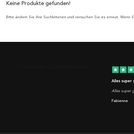
Keine Produkte gefunden!
Bitte ändern Sie ihre Suchkriterien und versuchen Sie es erneut. Wenn
star
star
star
Alles super
Alles super g
Fabienne