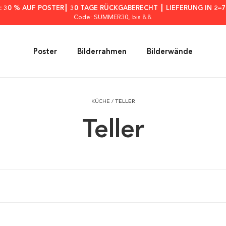
: 30 % AUF POSTER┃ 30 TAGE RÜCKGABERECHT ┃ LIEFERUNG IN 2–
Code: SUMMER30
, bis 8.8.
Poster
Bilderrahmen
Bilderwände
KÜCHE
/
TELLER
Teller