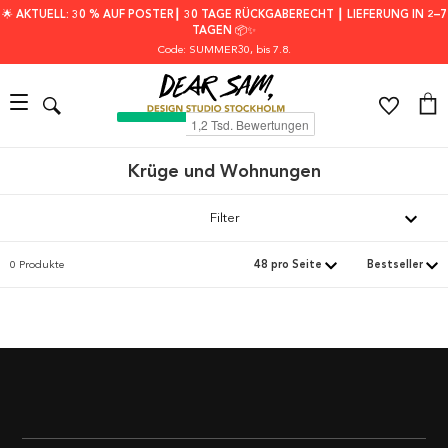
🌟 AKTUELL: 30 % AUF POSTER┃ 30 TAGE RÜCKGABERECHT ┃ LIEFERUNG IN 2–7
TAGEN 📦✨
Code: SUMMER30
, bis 7.8.
Krüge und Wohnungen
Filter
0 Produkte