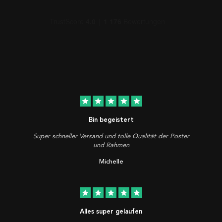
star
star
star
star
star
Bin begeistert
Super schneller Versand und tolle Qualität der Poster
und Rahmen
Michelle
star
star
star
star
star
Alles super gelaufen