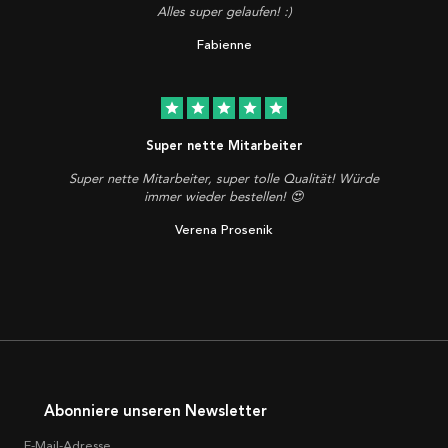
Alles super gelaufen! :)
Fabienne
star
star
star
star
star
Super nette Mitarbeiter
Super nette Mitarbeiter, super tolle Qualität! Würde
immer wieder bestellen! 😍
Verena Prosenik
Abonniere unseren Newsletter
E-Mail-Adresse