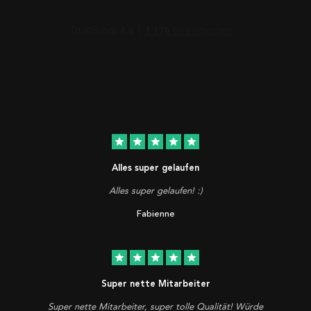
star
star
star
star
star
Alles super gelaufen
Alles super gelaufen! :)
Fabienne
star
star
star
star
star
Super nette Mitarbeiter
Super nette Mitarbeiter, super tolle Qualität! Würde