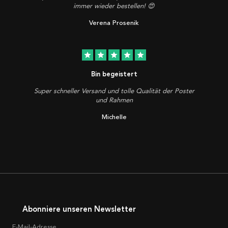
immer wieder bestellen! 😍
Verena Prosenik
star
star
star
star
star
Bin begeistert
Super schneller Versand und tolle Qualität der Poster
und Rahmen
Michelle
Abonniere unseren Newsletter
E-Mail-Adresse