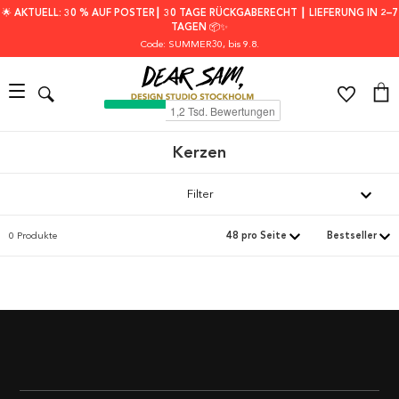
🌟 AKTUELL: 30 % AUF POSTER┃ 30 TAGE RÜCKGABERECHT ┃ LIEFERUNG IN 2–7
TAGEN 📦✨
Code: SUMMER30
, bis 9.8.
Kerzen
Filter
0 Produkte