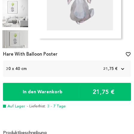
Item
1
Hare With Balloon Poster
favorite_border
of
5
30 x 40 cm
21,75 €
21,75 €
In den Warenkorb
Auf Lager
- Lieferfrist:
3 - 7 Tage
Produktbeschreibung