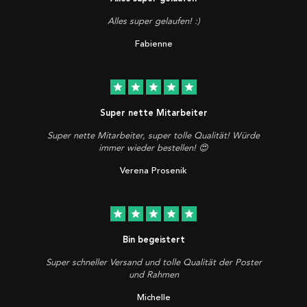
Alles super gelaufen! :)
Fabienne
star
star
star
star
star
Super nette Mitarbeiter
Super nette Mitarbeiter, super tolle Qualität! Würde
immer wieder bestellen! 😍
Verena Prosenik
star
star
star
star
star
Bin begeistert
Super schneller Versand und tolle Qualität der Poster
und Rahmen
Michelle