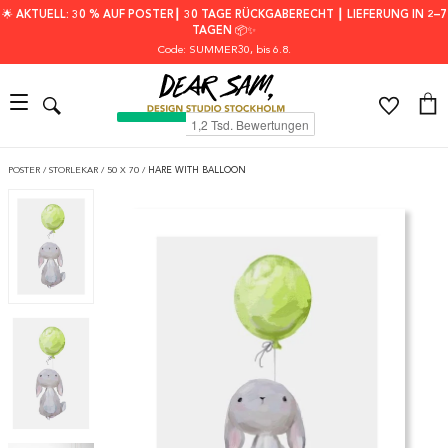
🌟 AKTUELL: 30 % AUF POSTER┃ 30 TAGE RÜCKGABERECHT ┃ LIEFERUNG IN 2–7
TAGEN 📦✨
Code: SUMMER30
, bis 6.8.
POSTER
/
STORLEKAR
/
50 X 70
/
HARE WITH BALLOON