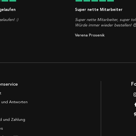
 gelaufen
Super nette Mitarbeiter
elaufen! :)
Super nette Mitarbeiter, super tol
Würde immer wieder bestellen! 
Verena Prosenik
nservice
Fo
t
 und Antworten
d und Zahlung
es