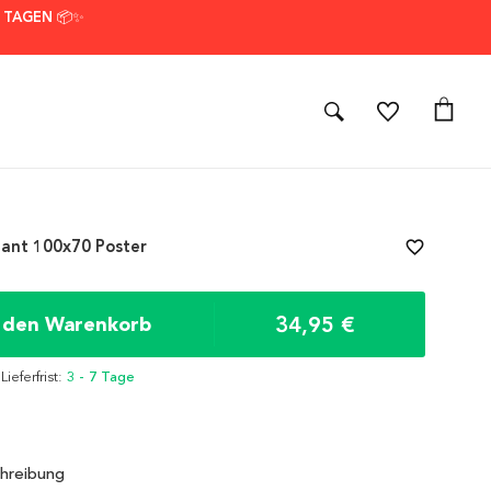
7 TAGEN 📦✨
hant 100x70 Poster
favorite_border
34,95 €
n den Warenkorb
 Lieferfrist:
3 - 7 Tage
hreibung