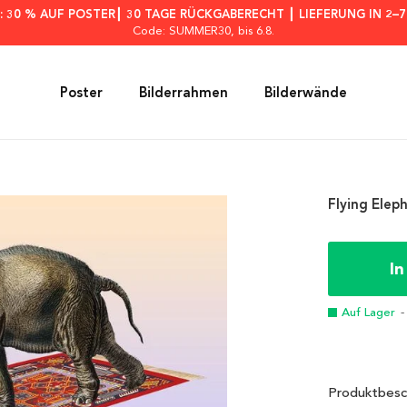
: 30 % AUF POSTER┃ 30 TAGE RÜCKGABERECHT ┃ LIEFERUNG IN 2–
Code: SUMMER30
, bis 6.8.
Poster
Bilderrahmen
Bilderwände
Flying Elep
I
Auf Lager
-
Produktbesc