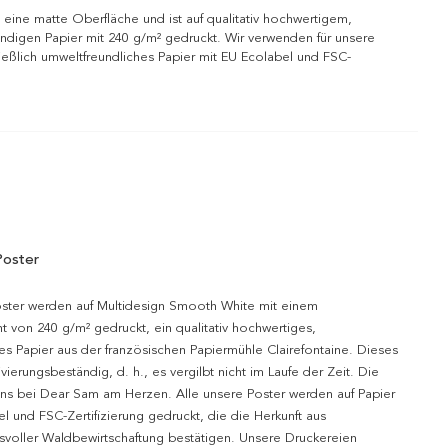
 eine matte Oberfläche und ist auf qualitativ hochwertigem,
ndigen Papier mit 240 g/m² gedruckt. Wir verwenden für unsere
ießlich umweltfreundliches Papier mit EU Ecolabel und FSC-
Poster
oster werden auf Multidesign Smooth White mit einem
t von 240 g/m² gedruckt, ein qualitativ hochwertiges,
es Papier aus der französischen Papiermühle Clairefontaine. Dieses
hivierungsbeständig, d. h., es vergilbt nicht im Laufe der Zeit. Die
uns bei Dear Sam am Herzen. Alle unsere Poster werden auf Papier
l und FSC-Zertifizierung gedruckt, die die Herkunft aus
svoller Waldbewirtschaftung bestätigen. Unsere Druckereien