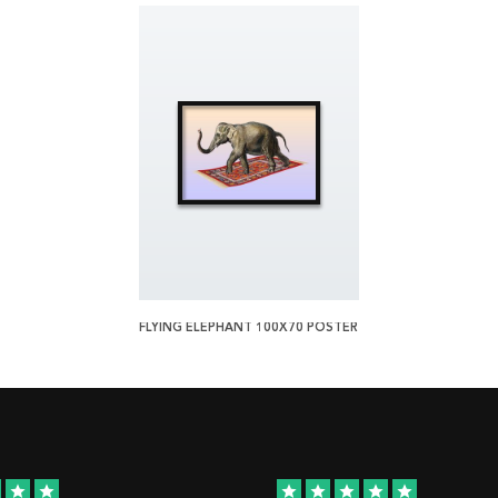
FLYING ELEPHANT 100X70 POSTER
star
star
star
star
star
star
star