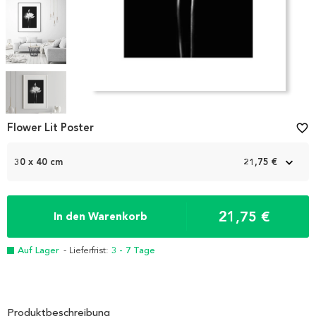
Item
1
Flower Lit Poster
favorite_border
of
5
30 x 40 cm
21,75 €
21,75 €
In den Warenkorb
Auf Lager
- Lieferfrist:
3 - 7 Tage
Produktbeschreibung