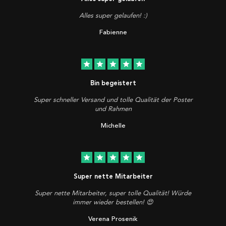
Alles super gelaufen! :)
Fabienne
star
star
star
star
star
Bin begeistert
Super schneller Versand und tolle Qualität der Poster
und Rahmen
Michelle
star
star
star
star
star
Super nette Mitarbeiter
Super nette Mitarbeiter, super tolle Qualität! Würde
immer wieder bestellen! 😍
Verena Prosenik