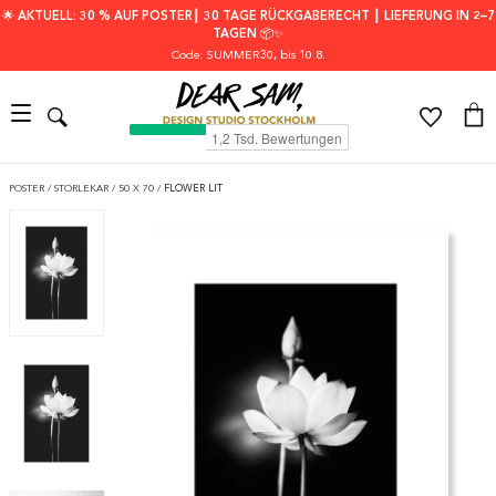
🌟 AKTUELL: 30 % AUF POSTER┃ 30 TAGE RÜCKGABERECHT ┃ LIEFERUNG IN 2–7
TAGEN 📦✨
Code: SUMMER30
, bis 10.8.
POSTER
/
STORLEKAR
/
50 X 70
/
FLOWER LIT