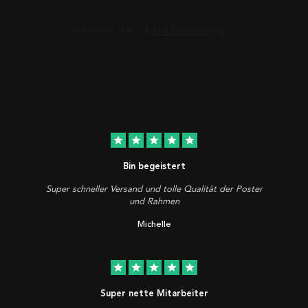
star
star
star
star
star
Bin begeistert
Super schneller Versand und tolle Qualität der Poster
und Rahmen
Michelle
star
star
star
star
star
Super nette Mitarbeiter