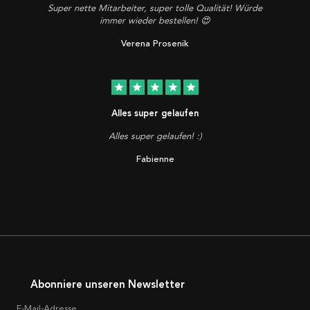
Super nette Mitarbeiter, super tolle Qualität! Würde
immer wieder bestellen! 😍
Verena Prosenik
star
star
star
star
star
Alles super gelaufen
Alles super gelaufen! :)
Fabienne
Abonniere unseren Newsletter
E-Mail-Adresse