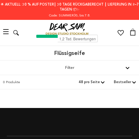
🌟 AKTUELL: 30 % AUF POSTER┃ 30 TAGE RÜCKGABERECHT ┃ LIEFERUNG IN 2–7
TAGEN 📦✨
Code: SUMMER30
, bis 7.8.
Flüssigseife
Filter
0 Produkte