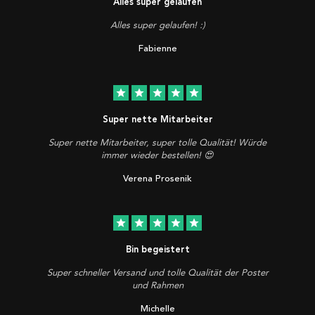
Alles super gelaufen
Alles super gelaufen! :)
Fabienne
star
star
star
star
star
Super nette Mitarbeiter
Super nette Mitarbeiter, super tolle Qualität! Würde
immer wieder bestellen! 😍
Verena Prosenik
star
star
star
star
star
Bin begeistert
Super schneller Versand und tolle Qualität der Poster
und Rahmen
Michelle