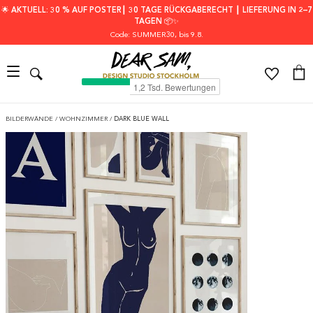
🌟 AKTUELL: 30 % AUF POSTER┃ 30 TAGE RÜCKGABERECHT ┃ LIEFERUNG IN 2–7
TAGEN 📦✨
Code: SUMMER30
, bis 9.8.
BILDERWÄNDE
/
WOHNZIMMER
/
DARK BLUE WALL