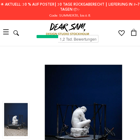
🌟 AKTUELL: 30 % AUF POSTER┃ 30 TAGE RÜCKGABERECHT ┃ LIEFERUNG IN 2–7
TAGEN 📦✨
Code: SUMMER30
, bis 6.8.