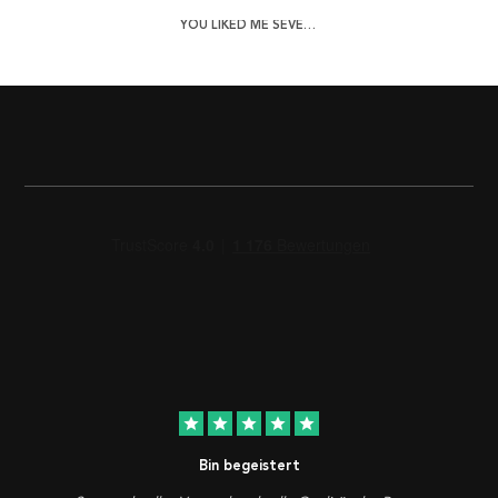
YOU LIKED ME SEVEN MINUTES AGO POSTER
star
star
star
star
star
Bin begeistert