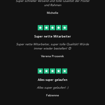
Super schneller Versand und tolle Qualität der Poster
und Rahmen
Michelle
star
star
star
star
star
Super nette Mitarbeiter
Super nette Mitarbeiter, super tolle Qualität! Würde
immer wieder bestellen! 😍
Verena Prosenik
star
star
star
star
star
Alles super gelaufen
Alles super gelaufen! :)
Fabienne