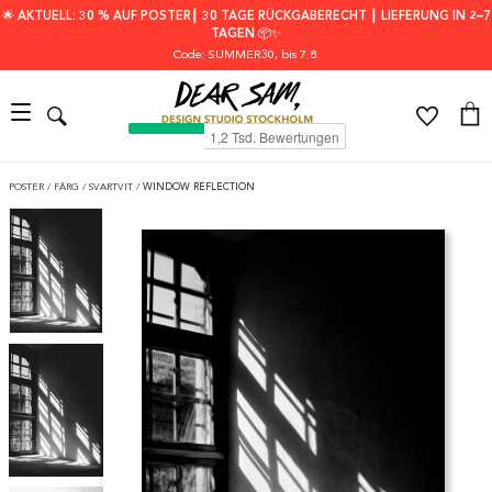
🌟 AKTUELL: 30 % AUF POSTER┃ 30 TAGE RÜCKGABERECHT ┃ LIEFERUNG IN 2–7
TAGEN 📦✨
Code: SUMMER30
, bis 7.8.
POSTER
/
FÄRG
/
SVARTVIT
/
WINDOW REFLECTION