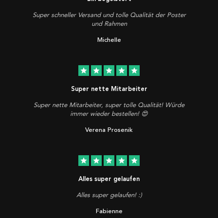
Super schneller Versand und tolle Qualität der Poster
und Rahmen
Michelle
star
star
star
star
star
Super nette Mitarbeiter
Super nette Mitarbeiter, super tolle Qualität! Würde
immer wieder bestellen! 😍
Verena Prosenik
star
star
star
star
star
Alles super gelaufen
Alles super gelaufen! :)
Fabienne