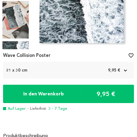
Item
1
Wave Collision Poster
favorite_border
of
5
21 x 30 cm
9,95 €
9,95 €
In den Warenkorb
Auf Lager
- Lieferfrist:
3 - 7 Tage
Produktbeschreibung