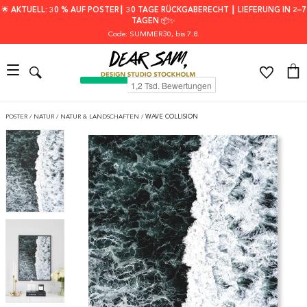
🌟 AKTUELL: 30 % AUF POSTER┃ 30 TAGE RÜCKGABERECHT ┃ LIEFERUNG IN 2–7
TAGEN 📦✨
Code: SUMMER30
, bis 7.8.
POSTER
/
NATUR
/
NATUR & LANDSCHAFTEN
/
WAVE COLLISION