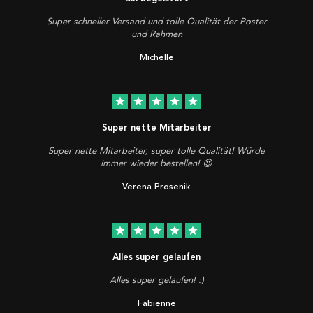
Super schneller Versand und tolle Qualität der Poster
und Rahmen
Michelle
star
star
star
star
star
Super nette Mitarbeiter
Super nette Mitarbeiter, super tolle Qualität! Würde
immer wieder bestellen! 😍
Verena Prosenik
star
star
star
star
star
Alles super gelaufen
Alles super gelaufen! :)
Fabienne