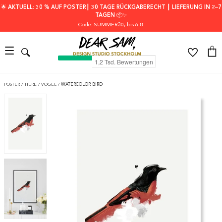
🌟 AKTUELL: 30 % AUF POSTER┃ 30 TAGE RÜCKGABERECHT ┃ LIEFERUNG IN 2–7
TAGEN 📦✨
Code: SUMMER30
, bis 6.8.
POSTER
/
TIERE
/
VÖGEL
/
WATERCOLOR BIRD