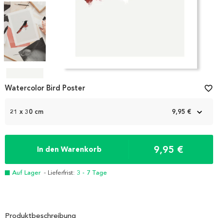
Item
1
Watercolor Bird Poster
favorite_border
of
4
21 x 30 cm
9,95 €
9,95 €
In den Warenkorb
Auf Lager
- Lieferfrist:
3 - 7 Tage
Produktbeschreibung