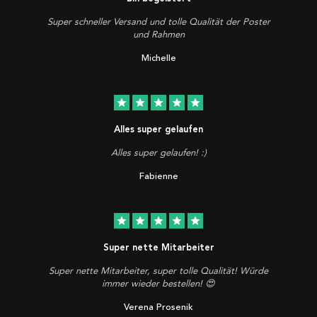
Super schneller Versand und tolle Qualität der Poster
und Rahmen
Michelle
star
star
star
star
star
Alles super gelaufen
Alles super gelaufen! :)
Fabienne
star
star
star
star
star
Super nette Mitarbeiter
Super nette Mitarbeiter, super tolle Qualität! Würde
immer wieder bestellen! 😍
Verena Prosenik