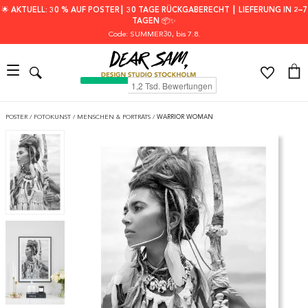
🌟 AKTUELL: 30 % AUF POSTER┃ 30 TAGE RÜCKGABERECHT ┃ LIEFERUNG IN 2–7
TAGEN 📦✨
Code: SUMMER30
, bis 7.8.
POSTER
/
FOTOKUNST
/
MENSCHEN & PORTRÄTS
/
WARRIOR WOMAN