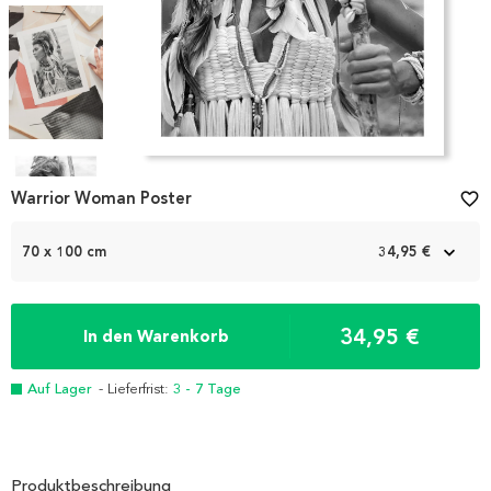
Item
Warrior Woman Poster
favorite_border
1
of
5
70 x 100 cm
34,95 €
34,95 €
In den Warenkorb
Auf Lager
- Lieferfrist:
3 - 7 Tage
Produktbeschreibung