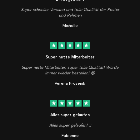
Super schneller Versand und tolle Qualität der Poster
und Rahmen
Michelle
star
star
star
star
star
Super nette Mitarbeiter
Super nette Mitarbeiter, super tolle Qualität! Würde
immer wieder bestellen! 😍
Verena Prosenik
star
star
star
star
star
Alles super gelaufen
Alles super gelaufen! :)
Fabienne