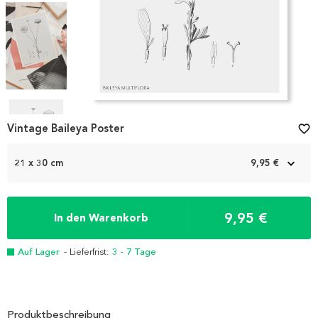
Item
1
Vintage Baileya Poster
favorite_border
of
4
21 x 30 cm
9,95 €
9,95 €
In den Warenkorb
Auf Lager
- Lieferfrist:
3 - 7 Tage
Produktbeschreibung