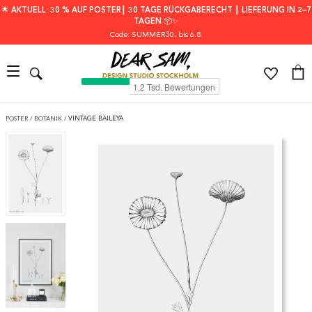
🌟 AKTUELL: 30 % AUF POSTER┃ 30 TAGE RÜCKGABERECHT ┃ LIEFERUNG IN 2–7
TAGEN 📦✨
Code: SUMMER30
, bis 6.8.
POSTER
/
BOTANIK
/
VINTAGE BAILEYA