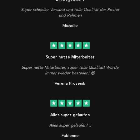
Super schneller Versand und tolle Qualität der Poster
und Rahmen
Michelle
star
star
star
star
star
Super nette Mitarbeiter
Super nette Mitarbeiter, super tolle Qualität! Würde
immer wieder bestellen! 😍
Verena Prosenik
star
star
star
star
star
Alles super gelaufen
Alles super gelaufen! :)
Fabienne