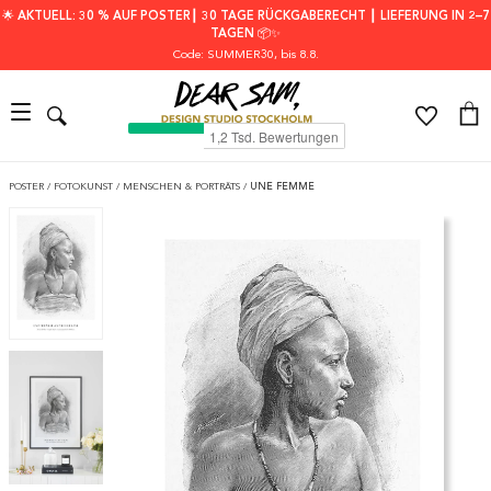
🌟 AKTUELL: 30 % AUF POSTER┃ 30 TAGE RÜCKGABERECHT ┃ LIEFERUNG IN 2–7
TAGEN 📦✨
Code: SUMMER30
, bis 8.8.
POSTER
/
FOTOKUNST
/
MENSCHEN & PORTRÄTS
/
UNE FEMME