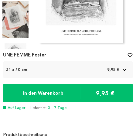
Item
1
UNE FEMME Poster
favorite_border
of
4
21 x 30 cm
9,95 €
9,95 €
In den Warenkorb
Auf Lager
- Lieferfrist:
3 - 7 Tage
Produktbeschreibung