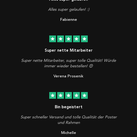
Alles super gelaufen! :)
Fabienne
star
star
star
star
star
Super nette Mitarbeiter
Super nette Mitarbeiter, super tolle Qualität! Würde
immer wieder bestellen! 😍
Verena Prosenik
star
star
star
star
star
Bin begeistert
Super schneller Versand und tolle Qualität der Poster
und Rahmen
Michelle