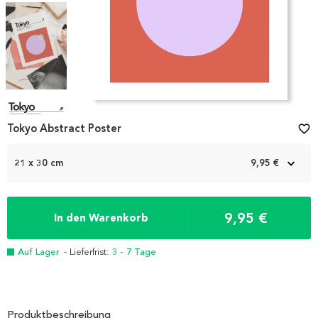
Item
1
Tokyo Abstract Poster
favorite_border
of
4
21 x 30 cm
9,95 €
9,95 €
In den Warenkorb
Auf Lager
- Lieferfrist:
3 - 7 Tage
Produktbeschreibung