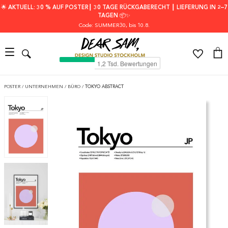
🌟 AKTUELL: 30 % AUF POSTER┃ 30 TAGE RÜCKGABERECHT ┃ LIEFERUNG IN 2–7
TAGEN 📦✨
Code: SUMMER30
, bis 10.8.
POSTER
/
UNTERNEHMEN
/
BÜRO
/
TOKYO ABSTRACT