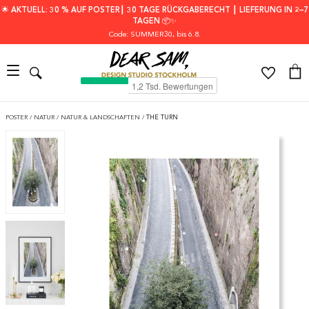
🌟 AKTUELL: 30 % AUF POSTER┃ 30 TAGE RÜCKGABERECHT ┃ LIEFERUNG IN 2–7
TAGEN 📦✨
Code: SUMMER30
, bis 6.8.
POSTER
/
NATUR
/
NATUR & LANDSCHAFTEN
/
THE TURN