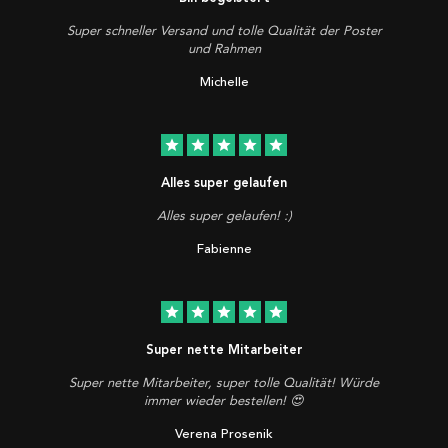
Super schneller Versand und tolle Qualität der Poster
und Rahmen
Michelle
star
star
star
star
star
Alles super gelaufen
Alles super gelaufen! :)
Fabienne
star
star
star
star
star
Super nette Mitarbeiter
Super nette Mitarbeiter, super tolle Qualität! Würde
immer wieder bestellen! 😍
Verena Prosenik