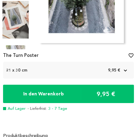
Item
1
The Turn Poster
favorite_border
of
4
21 x 30 cm
9,95 €
9,95 €
In den Warenkorb
Auf Lager
- Lieferfrist:
3 - 7 Tage
Produktbeschreibung