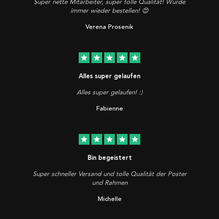
Super nette Mitarbeiter, super tolle Qualität! Würde
immer wieder bestellen! 😍
Verena Prosenik
star
star
star
star
star
Alles super gelaufen
Alles super gelaufen! :)
Fabienne
star
star
star
star
star
Bin begeistert
Super schneller Versand und tolle Qualität der Poster
und Rahmen
Michelle