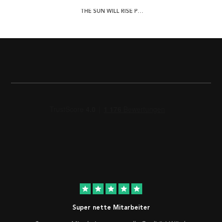
THE SUN WILL RISE POSTER
star
star
star
star
star
Super nette Mitarbeiter