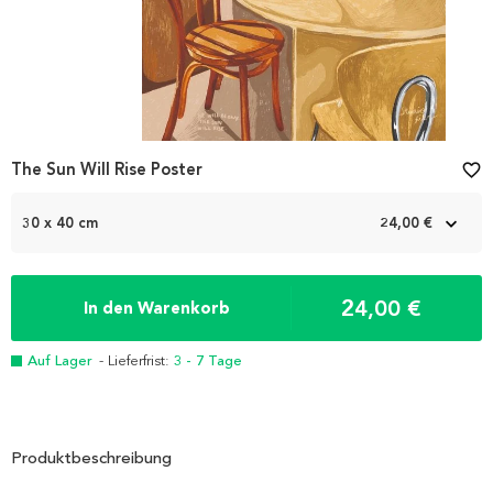
The Sun Will Rise Poster
favorite_border
30 x 40 cm
24,00 €
24,00 €
In den Warenkorb
Auf Lager
- Lieferfrist:
3 - 7 Tage
Produktbeschreibung