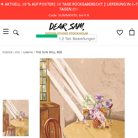
🌟 AKTUELL: 30 % AUF POSTER┃ 30 TAGE RÜCKGABERECHT ┃ LIEFERUNG IN 2–7
TAGEN 📦✨
Code: SUMMER30
, bis 9.8.
POSTER
/
STIL
/
GRAFIK
/
THE SUN WILL RISE