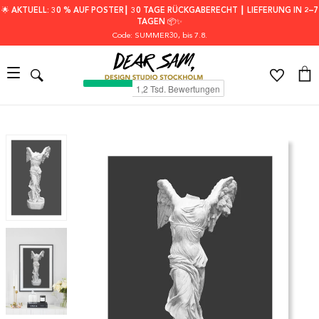
🌟 AKTUELL: 30 % AUF POSTER┃ 30 TAGE RÜCKGABERECHT ┃ LIEFERUNG IN 2–7
TAGEN 📦✨
Code: SUMMER30
, bis 7.8.