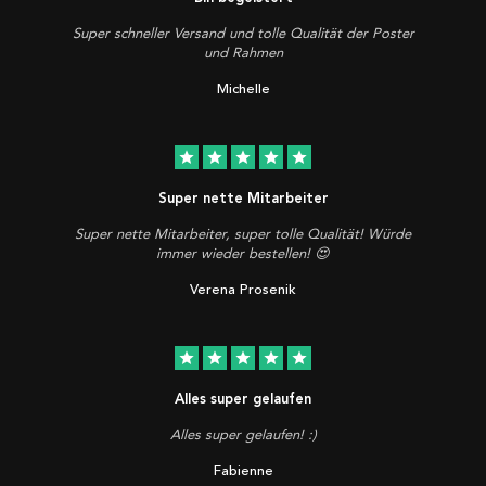
Super schneller Versand und tolle Qualität der Poster
und Rahmen
Michelle
star
star
star
star
star
Super nette Mitarbeiter
Super nette Mitarbeiter, super tolle Qualität! Würde
immer wieder bestellen! 😍
Verena Prosenik
star
star
star
star
star
Alles super gelaufen
Alles super gelaufen! :)
Fabienne