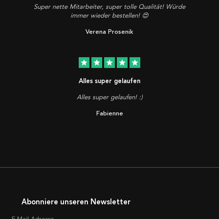
Super nette Mitarbeiter, super tolle Qualität! Würde
immer wieder bestellen! 😍
Verena Prosenik
star
star
star
star
star
Alles super gelaufen
Alles super gelaufen! :)
Fabienne
Abonniere unseren Newsletter
E-Mail-Adresse