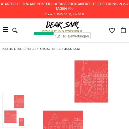
🌟 AKTUELL: 30 % AUF POSTER┃ 30 TAGE RÜCKGABERECHT ┃ LIEFERUNG IN 2–7
TAGEN 📦✨
Code: SUMMER30
, bis 10.8.
POSTER
/
NEUE KÜNSTLER
/
PANAMA POSTERS
/
STOCKHOLM