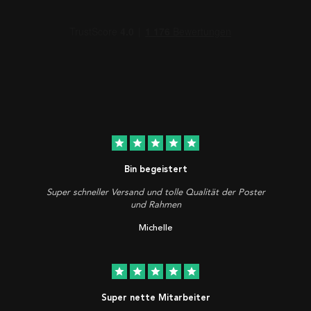
star
star
star
star
star
Bin begeistert
Super schneller Versand und tolle Qualität der Poster
und Rahmen
Michelle
star
star
star
star
star
Super nette Mitarbeiter