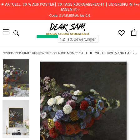
🌟 AKTUELL: 30 % AUF POSTER┃ 30 TAGE RÜCKGABERECHT ┃ LIEFERUNG IN 2–7
TAGEN 📦✨
Code: SUMMER30
, bis 8.8.
POSTER
/
BERÜHMTE KUNSTWERKE
/
CLAUDE MONET
/
STILL LIFE WITH FLOWERS AND FRUIT BY MONET