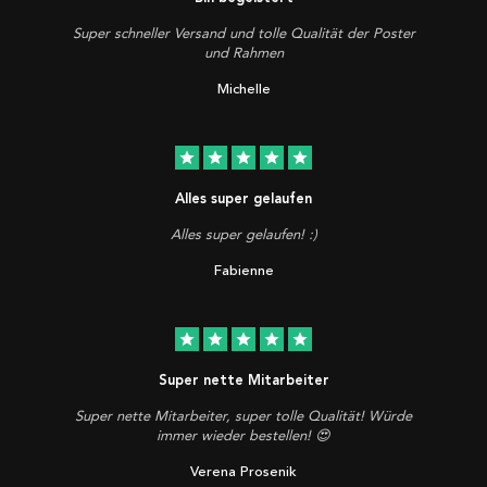
Super schneller Versand und tolle Qualität der Poster
und Rahmen
Michelle
star
star
star
star
star
Alles super gelaufen
Alles super gelaufen! :)
Fabienne
star
star
star
star
star
Super nette Mitarbeiter
Super nette Mitarbeiter, super tolle Qualität! Würde
immer wieder bestellen! 😍
Verena Prosenik