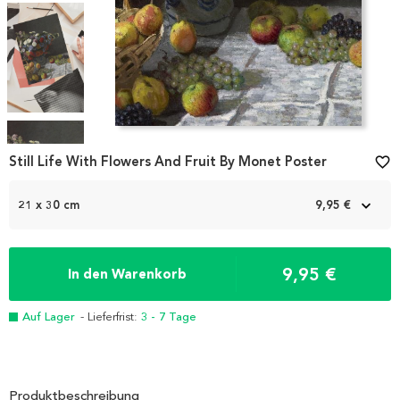
Item
1
Still Life With Flowers And Fruit By Monet Poster
favorite_border
of
4
21 x 30 cm
9,95 €
9,95 €
In den Warenkorb
Auf Lager
- Lieferfrist:
3 - 7 Tage
Produktbeschreibung