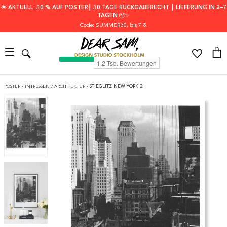
🌟 AKTUELL: 30 % AUF POSTER┃ 30 TAGE RÜCKGABERECHT ┃ LIEFERUNG IN 2–7
TAGEN 📦✨
Code: SUMMER30
, bis 7.8.
POSTER
/
INTRESSEN
/
ARCHITEKTUR
/
STIEGLITZ NEW YORK 2