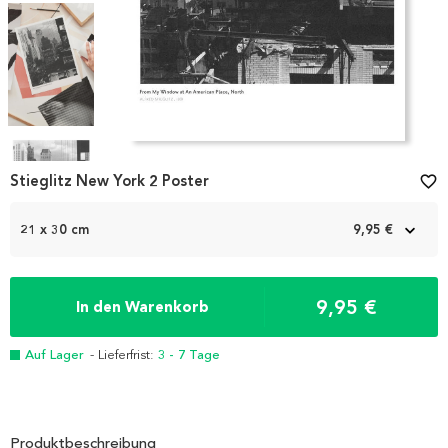
Item
1
Stieglitz New York 2 Poster
favorite_border
of
4
21 x 30 cm
9,95 €
9,95 €
In den Warenkorb
Auf Lager
- Lieferfrist:
3 - 7 Tage
Produktbeschreibung