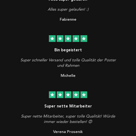
Alles super gelaufen! :)
Fabienne
star
star
star
star
star
Bin begeistert
Super schneller Versand und tolle Qualität der Poster
und Rahmen
Michelle
star
star
star
star
star
Super nette Mitarbeiter
Super nette Mitarbeiter, super tolle Qualität! Würde
immer wieder bestellen! 😍
Verena Prosenik