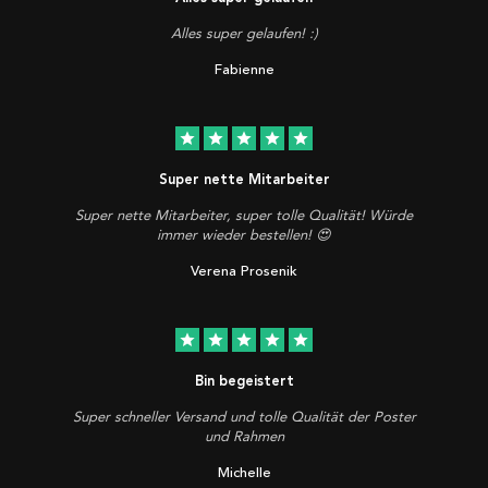
Alles super gelaufen! :)
Fabienne
star
star
star
star
star
Super nette Mitarbeiter
Super nette Mitarbeiter, super tolle Qualität! Würde
immer wieder bestellen! 😍
Verena Prosenik
star
star
star
star
star
Bin begeistert
Super schneller Versand und tolle Qualität der Poster
und Rahmen
Michelle