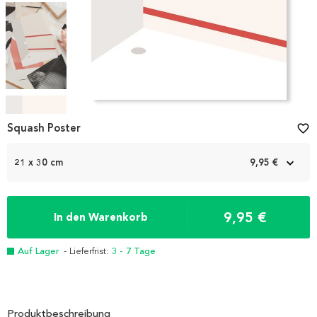
Item
1
Squash Poster
favorite_border
of
4
21 x 30 cm
9,95 €
9,95 €
In den Warenkorb
Auf Lager
- Lieferfrist:
3 - 7 Tage
Produktbeschreibung