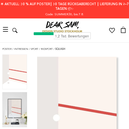
🌟 AKTUELL: 30 % AUF POSTER┃ 30 TAGE RÜCKGABERECHT ┃ LIEFERUNG IN 2–7
TAGEN 📦✨
Code: SUMMER30
, bis 7.8.
POSTER
/
INTRESSEN
/
SPORT
/
RIDSPORT
/
SQUASH