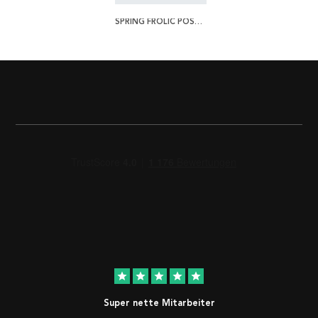
SPRING FROLIC POSTER
star
star
star
star
star
Super nette Mitarbeiter