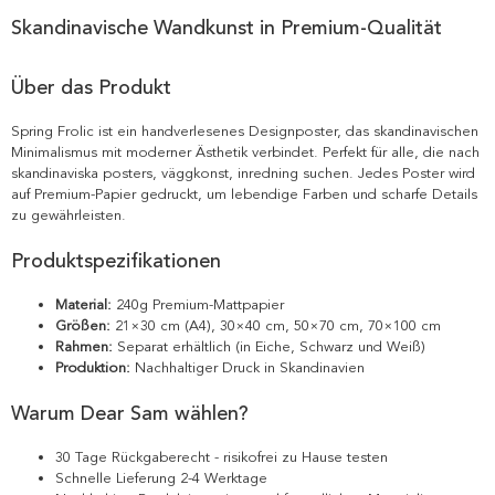
Skandinavische Wandkunst in Premium-Qualität
Über das Produkt
Spring Frolic ist ein handverlesenes Designposter, das skandinavischen
Minimalismus mit moderner Ästhetik verbindet. Perfekt für alle, die nach
skandinaviska posters, väggkonst, inredning suchen. Jedes Poster wird
auf Premium-Papier gedruckt, um lebendige Farben und scharfe Details
zu gewährleisten.
Produktspezifikationen
Material:
240g Premium-Mattpapier
Größen:
21×30 cm (A4), 30×40 cm, 50×70 cm, 70×100 cm
Rahmen:
Separat erhältlich (in Eiche, Schwarz und Weiß)
Produktion:
Nachhaltiger Druck in Skandinavien
Warum Dear Sam wählen?
30 Tage Rückgaberecht - risikofrei zu Hause testen
Schnelle Lieferung 2-4 Werktage