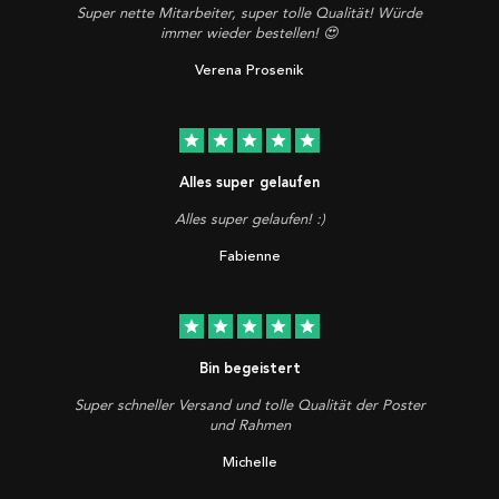
Super nette Mitarbeiter, super tolle Qualität! Würde
immer wieder bestellen! 😍
Verena Prosenik
star
star
star
star
star
Alles super gelaufen
Alles super gelaufen! :)
Fabienne
star
star
star
star
star
Bin begeistert
Super schneller Versand und tolle Qualität der Poster
und Rahmen
Michelle