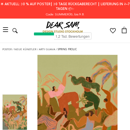
🌟 AKTUELL: 30 % AUF POSTER┃ 30 TAGE RÜCKGABERECHT ┃ LIEFERUNG IN 2–7
TAGEN 📦✨
Code: SUMMER30
, bis 9.8.
POSTER
/
NEUE KÜNSTLER
/
ARTY GUAVA
/
SPRING FROLIC