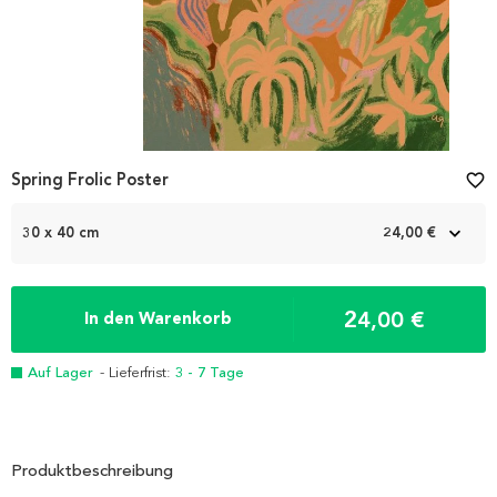
Spring Frolic Poster
favorite_border
30 x 40 cm
24,00 €
24,00 €
In den Warenkorb
Auf Lager
- Lieferfrist:
3 - 7 Tage
Produktbeschreibung