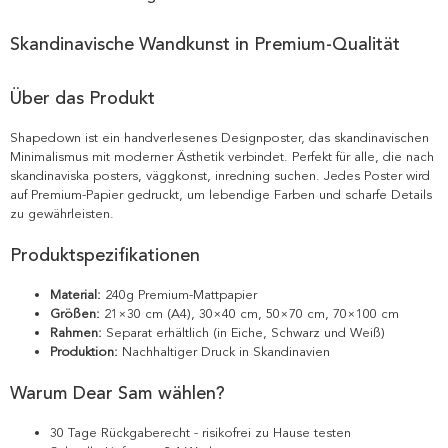
Skandinavische Wandkunst in Premium-Qualität
Über das Produkt
Shapedown ist ein handverlesenes Designposter, das skandinavischen
Minimalismus mit moderner Ästhetik verbindet. Perfekt für alle, die nach
skandinaviska posters, väggkonst, inredning suchen. Jedes Poster wird
auf Premium-Papier gedruckt, um lebendige Farben und scharfe Details
zu gewährleisten.
Produktspezifikationen
Material:
240g Premium-Mattpapier
Größen:
21×30 cm (A4), 30×40 cm, 50×70 cm, 70×100 cm
Rahmen:
Separat erhältlich (in Eiche, Schwarz und Weiß)
Produktion:
Nachhaltiger Druck in Skandinavien
Warum Dear Sam wählen?
30 Tage Rückgaberecht - risikofrei zu Hause testen