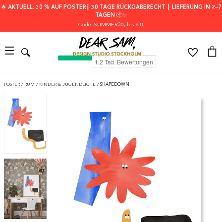
🌟 AKTUELL: 30 % AUF POSTER┃ 30 TAGE RÜCKGABERECHT ┃ LIEFERUNG IN 2–7
TAGEN 📦✨
Code: SUMMER30
, bis 8.8.
POSTER
/
RUM
/
KINDER & JUGENDLICHE
/
SHAPEDOWN