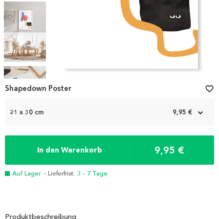
Item
1
Shapedown Poster
favorite_border
of
5
21 x 30 cm
9,95 €
9,95 €
In den Warenkorb
Auf Lager
- Lieferfrist:
3 - 7 Tage
Produktbeschreibung