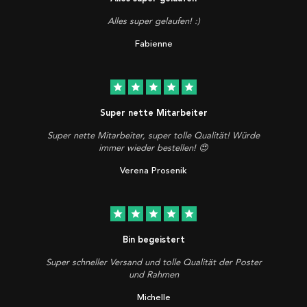
Alles super gelaufen! :)
Fabienne
star
star
star
star
star
Super nette Mitarbeiter
Super nette Mitarbeiter, super tolle Qualität! Würde
immer wieder bestellen! 😍
Verena Prosenik
star
star
star
star
star
Bin begeistert
Super schneller Versand und tolle Qualität der Poster
und Rahmen
Michelle