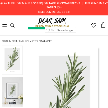
🌟 AKTUELL: 30 % AUF POSTER┃ 30 TAGE RÜCKGABERECHT ┃ LIEFERUNG IN 2–7
TAGEN 📦✨
Code: SUMMER30
, bis 7.8.
POSTER
/
RUM
/
KÜCHEN-MOTIVE
/
ROSEMARY