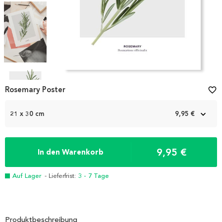
Item
1
Rosemary Poster
favorite_border
of
4
21 x 30 cm
9,95 €
9,95 €
In den Warenkorb
Auf Lager
- Lieferfrist:
3 - 7 Tage
Produktbeschreibung