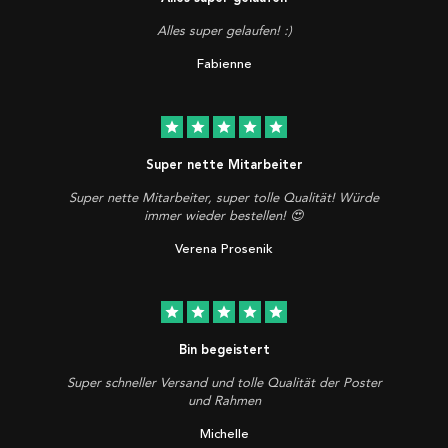
Alles super gelaufen! :)
Fabienne
star
star
star
star
star
Super nette Mitarbeiter
Super nette Mitarbeiter, super tolle Qualität! Würde
immer wieder bestellen! 😍
Verena Prosenik
star
star
star
star
star
Bin begeistert
Super schneller Versand und tolle Qualität der Poster
und Rahmen
Michelle