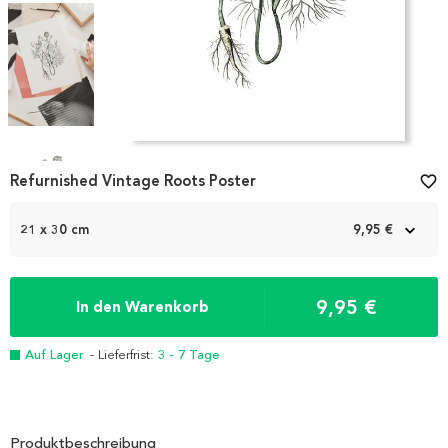
Item
1
Refurnished Vintage Roots Poster
favorite_border
of
4
21 x 30 cm
9,95 €
9,95 €
In den Warenkorb
Auf Lager
- Lieferfrist:
3 - 7 Tage
Produktbeschreibung