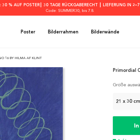
: 30 % AUF POSTER┃ 30 TAGE RÜCKGABERECHT ┃ LIEFERUNG IN 2–
Code: SUMMER30
, bis 7.8.
Poster
Bilderrahmen
Bilderwände
O 16 BY HILMA AF KLINT
Primordial 
Größe auswä
21 x 30 c
I