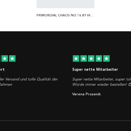
PRIMORDIAL CHAOS NO 16 BY HILMA AF KLINT POSTER
star
star
star
star
star
star
star
ert
Super nette Mitarbeiter
ler Versand und tolle Qualität der
Super nette Mitarbeiter, super tol
 Rahmen
Würde immer wieder bestellen! 
Verena Prosenik