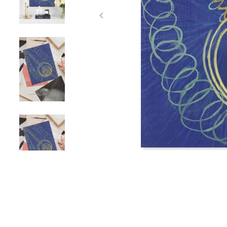
Item
1
of
5