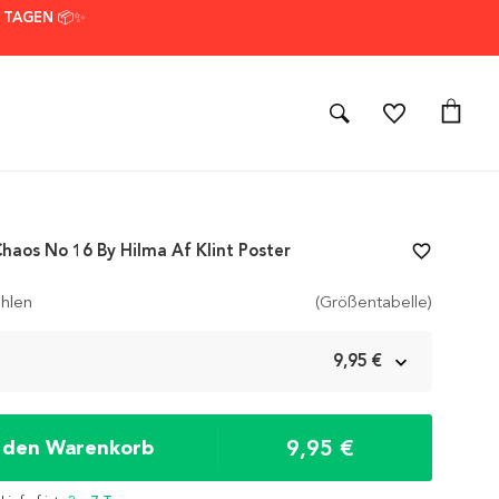
7 TAGEN 📦✨
Chaos No 16 By Hilma Af Klint Poster
favorite_border
hlen
(Größentabelle)
m
9,95 €
9,95 €
n den Warenkorb