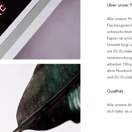
Über unser 
Alle unsere P
Flächengewich
unbeschichtet
Papier ist arc
Umwelt liegt 
mit EU Ecolabe
verantwortung
arbeiten 100-
dem Nordische
und EU Ecolabe
Qualität
Alle unsere Ar
dich bitte an