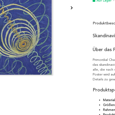
Auf Lager
-
Produktbesc
Skandinav
Über das 
Primordial Cha
das skandinavi
alle, die nach
Poster wird au
Details zu gew
Produktspe
Material
Größen
Rahmen
Produkt