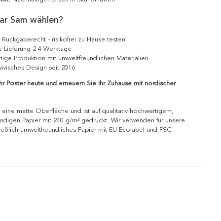
ar Sam wählen?
 Rückgaberecht - risikofrei zu Hause testen
e Lieferung 2-4 Werktage
tige Produktion mit umweltfreundlichen Materialien
avisches Design seit 2016
Ihr Poster heute und erneuern Sie Ihr Zuhause mit nordischer
 eine matte Oberfläche und ist auf qualitativ hochwertigem,
ndigen Papier mit 240 g/m² gedruckt. Wir verwenden für unsere
ießlich umweltfreundliches Papier mit EU Ecolabel und FSC-