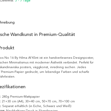
 Lieferfrist:
3 - 7 Tage
hreibung
ische Wandkunst in Premium-Qualität
Produkt
os No 16 By Hilma Af Klint ist ein handverlesenes Designposter,
schen Minimalismus mit moderner Ästhetik verbindet. Perfekt für
 skandinaviska posters, väggkonst, inredning suchen. Jedes
f Premium-Papier gedruckt, um lebendige Farben und scharfe
ährleisten.
zifikationen
:
240g Premium-Mattpapier
:
21×30 cm (A4), 30×40 cm, 50×70 cm, 70×100 cm
:
Separat erhältlich (in Eiche, Schwarz und Weiß)
ion:
Nachhaltiger Druck in Skandinavien