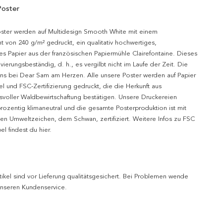
Poster
oster werden auf Multidesign Smooth White mit einem
t von 240 g/m² gedruckt, ein qualitativ hochwertiges,
es Papier aus der französischen Papiermühle Clairefontaine. Dieses
hivierungsbeständig, d. h., es vergilbt nicht im Laufe der Zeit. Die
uns bei Dear Sam am Herzen. Alle unsere Poster werden auf Papier
l und FSC-Zertifizierung gedruckt, die die Herkunft aus
svoller Waldbewirtschaftung bestätigen. Unsere Druckereien
prozentig klimaneutral und die gesamte Posterproduktion ist mit
n Umweltzeichen, dem Schwan, zertifiziert. Weitere Infos zu FSC
l findest du hier.
tikel sind vor Lieferung qualitätsgesichert. Bei Problemen wende
 unseren Kundenservice.